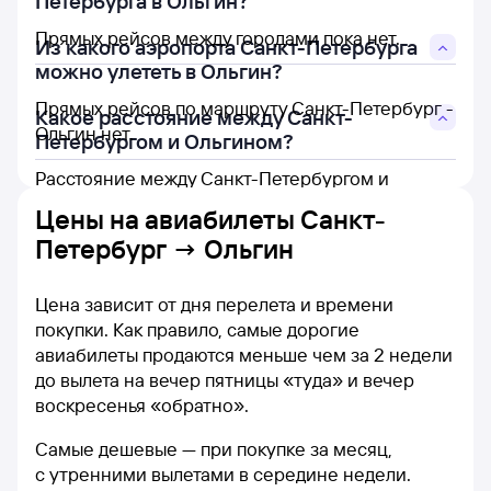
Петербурга в Ольгин?
Прямых рейсов между городами пока нет.
Из какого аэропорта Санкт-Петербурга
можно улететь в Ольгин?
Прямых рейсов по маршруту Санкт-Петербург -
Какое расстояние между Санкт-
Ольгин нет.
Петербургом и Ольгином?
Расстояние между Санкт-Петербургом и
Ольгином составляет 8 886 км.
Цены на
авиабилеты Санкт-
Петербург → Ольгин
Цена зависит от дня перелета и времени
покупки. Как правило, самые дорогие
авиабилеты продаются меньше чем за 2 недели
до вылета на вечер пятницы «туда» и вечер
воскресенья «обратно».
Самые дешевые — при покупке за месяц,
с утренними вылетами в середине недели.