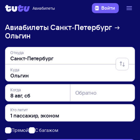
Войти
Авиабилеты
Авиабилеты
Санкт-Петербург
Ольгин
Откуда
Куда
Когда
Обратно
Кто летит
Прямой
C багажом