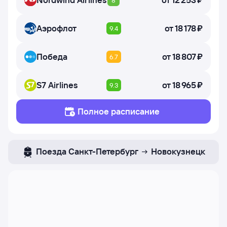
Аэрофлот
от
18 ⁠178 ⁠₽
9.4
Победа
от
18 ⁠807 ⁠₽
6.7
S7 Airlines
от
18 ⁠965 ⁠₽
9.3
Полное расписание
Поезда
Санкт-Петербург
Новокузнецк