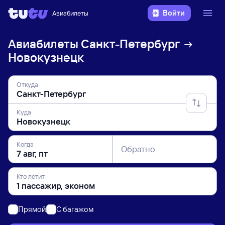
Войти
Авиабилеты
Авиабилеты
Санкт-Петербург
Новокузнецк
Откуда
Куда
Когда
Обратно
Кто летит
Прямой
C багажом