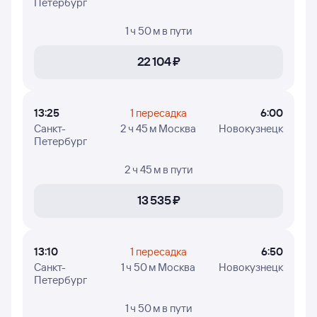
Петербург
устаревшими или представлены частично.
1 ч 50 м
в пути
Цены в расписании указаны примерные: эти цены
найдены путешественниками Туту за последние
48 часов. Если цена не указана, вы можете посмотреть
22 ⁠104 ⁠₽
ее, нажав на кнопку «Найти билет».
Чтобы проверить, есть ли в наличии билеты из Санкт-
Петербурга на выбранный рейс в Новокузнецк
13:25
1 пересадка
6:00
и посмотреть на точные цены - нажимайте на цену
Санкт-
2 ч 45 м Москва
Новокузнецк
и приступайте к выбору авиабилетов.
Петербург
2 ч 45 м
в пути
13 ⁠535 ⁠₽
13:10
1 пересадка
6:50
Санкт-
1 ч 50 м Москва
Новокузнецк
Петербург
1 ч 50 м
в пути