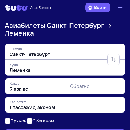
Войти
Авиабилеты
Авиабилеты
Санкт-Петербург
Леменка
Откуда
Куда
Когда
Обратно
Кто летит
Прямой
C багажом