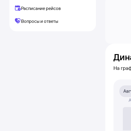
Расписание рейсов
Вопросы и ответы
Дин
На гра
видно,
по кли
Авг
На граф
А
авиабил
Если ни
полност