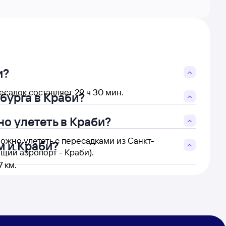
и?
садок составляет 29 ч 30 мин.
бурга в Краби?
о улететь в Краби?
ожно улететь с пересадками из Санкт-
м и Краби?
щий аэропорт - Краби).
 км.