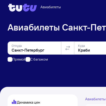
Авиабилеты
Авиабилеты
Санкт-Пет
Откуда
Куда
Прямой
C багажом
Авиабилет
Динамика цен