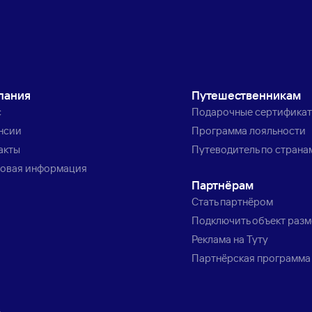
пания
Путешественникам
с
Подарочные сертифика
нсии
Программа лояльности
акты
Путеводитель по страна
овая информация
Партнёрам
Стать партнёром
Подключить объект раз
Реклама на Туту
Партнёрская программа