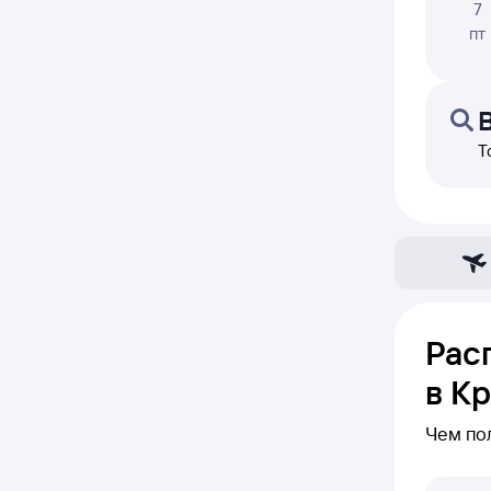
7
пт
Т
Рас
в К
Чем по
В блоке