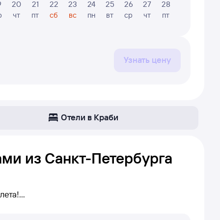
9
20
21
22
23
24
25
26
27
28
29
30
р
чт
пт
сб
вс
пн
вт
ср
чт
пт
сб
вс
Узнать цену
Отели в Краби
ами из Санкт-Петербурга
лета!
нкт-Петербург — Краби. Если