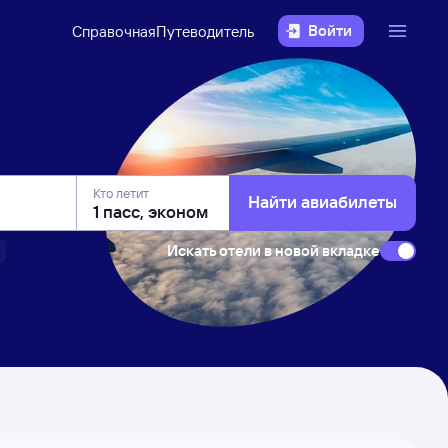
Войти
Справочная
Путеводитель
Кто летит
Найти авиабилеты
Искать отели в новой вкладке