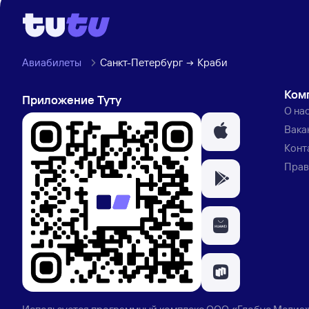
Авиабилеты
Санкт-Петербург
Краби
Ком
Приложение Туту
О на
Вака
Конт
Прав