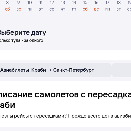
8
9
10
11
12
13
14
15
16
17
18
1
сб
вс
пн
вт
ср
чт
пт
сб
вс
пн
вт
с
Выберите дату
олько туда • за одного
Авиабилеты
Краби
Санкт-Петербург
писание самолетов с пересадк
раби
лезны рейсы с пересадками? Прежде всего цена авиаби
 нижеуказаны только рейсы с пересадками по маршруту Са