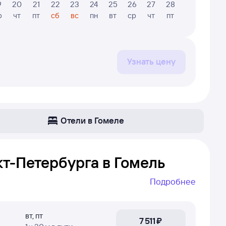
9
20
21
22
23
24
25
26
27
28
29
30
р
чт
пт
сб
вс
пн
вт
ср
чт
пт
сб
вс
Узнать цену
Отели в Гомеле
т-Петербурга в Гомель
Подробнее
Петербург — Гомель. Даже если самолёт
 бывает не просто найти рейс без пересадок,
вт
,
пт
7 ⁠511 ⁠₽