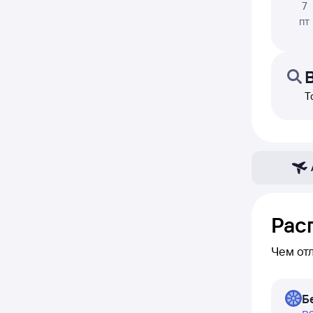
7
пт
Т
Рас
Чем от
В расп
Б
летает 