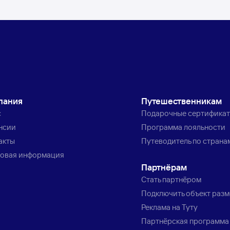
пания
Путешественникам
с
Подарочные сертифика
нсии
Программа лояльности
акты
Путеводитель по страна
овая информация
Партнёрам
Стать партнёром
Подключить объект раз
Реклама на Туту
Партнёрская программа