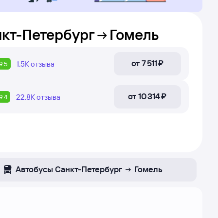
кт-Петербург
Гомель
от
7 ⁠511 ⁠₽
1.5К
отзыва
9.5
от
10 ⁠314 ⁠₽
22.8К
отзыва
9.4
Автобусы
Санкт-Петербург
Гомель