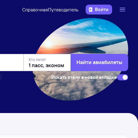
Войти
Справочная
Путеводитель
Кто летит
Найти авиабилеты
Искать отели в новой вкладке