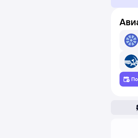
Ави
По