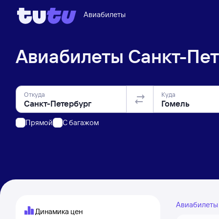
Авиабилеты
Авиабилеты
Санкт-Пет
Откуда
Куда
Прямой
C багажом
Авиабилет
Динамика цен