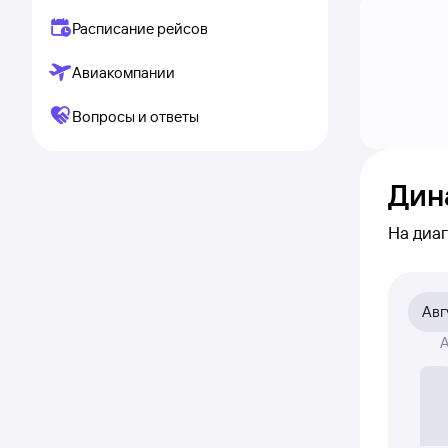
Расписание рейсов
Авиакомпании
Вопросы и ответы
Дин
На диа
понятно
авиаби
Авг
На диа
А
це
Если ни
частичн