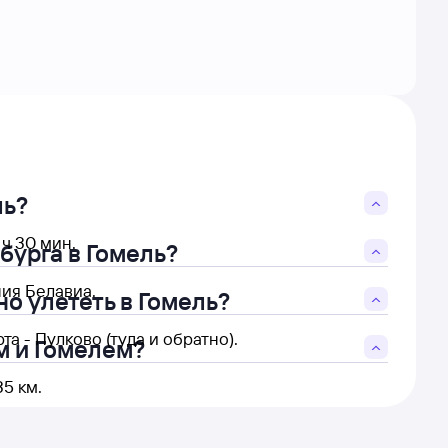
ль?
ч 30 мин.
бурга в Гомель?
ия Белавиа.
о улететь в Гомель?
а - Пулково (туда и обратно).
м и Гомелем?
5 км.