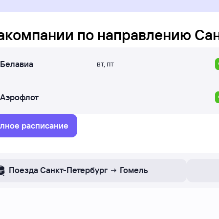
акомпании по направлению
Сан
Белавиа
вт
,
пт
Аэрофлот
лное расписание
Поезда
Санкт-Петербург
Гомель