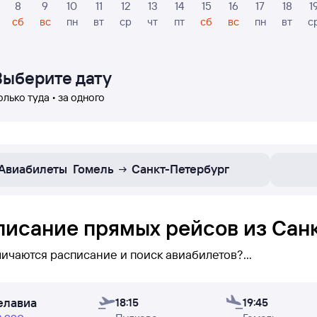
8
9
10
11
12
13
14
15
16
17
18
1
сб
вс
пн
вт
ср
чт
пт
сб
вс
пн
вт
с
Выберите дату
олько туда • за одного
Авиабилеты
Гомель
Санкт-Петербург
писание прямых рейсов из Санк
личаются расписание и поиск авиабилетов?
исании вы можете увидеть
только прямые рейсы
Санкт-
елавиа
не ежедневно — вы его увидите (при поиске авиабилетов
18:15
19:45