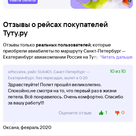
Найти билеты
Отзывы о рейсах покупателей
Туту.ру
Отзывы только
реальных пользователей
, которые
приобрели авиабилеты по маршруту Санкт-Петербург —
Екатеринбург авиакомпании Россия на Туту!
Читать дальше
10 из 10
«Россия», рейс SU6401, Санкт-Петербург —
Екатеринбург, без пересадок, вылет в 0:20
Здравствуйте! Полет прошёл великолепно.
Спокойно,не смотря на то, что первый раз в жизни
летела. Всё понравилось. Очень комфортно. Спасибо
за вашу работу!!!
1
0
Оцените отзыв:
Оксана, февраль 2020