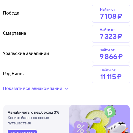
Найти от
Победа
7 ⁠108 ⁠₽
Найти от
Смартавиа
7 ⁠323 ⁠₽
Найти от
Уральские авиалинии
9 ⁠866 ⁠₽
Найти от
Ред Вингс
11 ⁠115 ⁠₽
Показать все авиакомпании
Авиабилеты с кешбэком 3%
Копите баллы на новые
путешествия