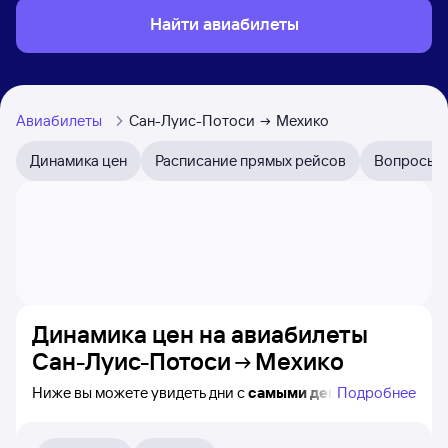
Найти авиабилеты
Авиабилеты
Сан-Луис-Потоси
Мехико
Динамика цен
Расписание прямых рейсов
Вопросы и
Динамика цен на авиабилеты
Сан-Луис-Потоси
Мехико
Ниже вы можете увидеть дни с
самыми дешёвыми
Подробнее
авиабилетами из Сан-Луис-Потоси в Мехико, а также
понятно, как
примерно
меняется цена на ближайшие