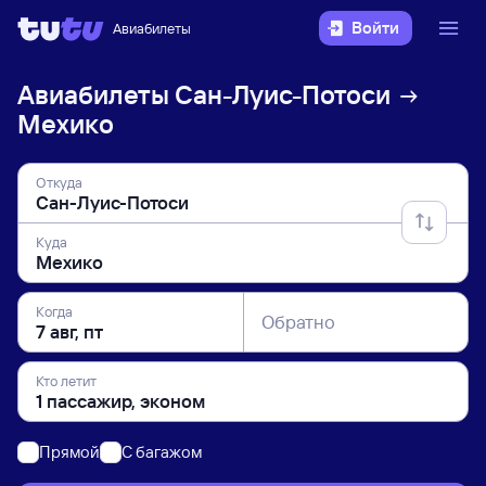
Войти
Авиабилеты
Авиабилеты
Сан-Луис-Потоси
Мехико
Откуда
Куда
Когда
Обратно
Кто летит
Прямой
C багажом