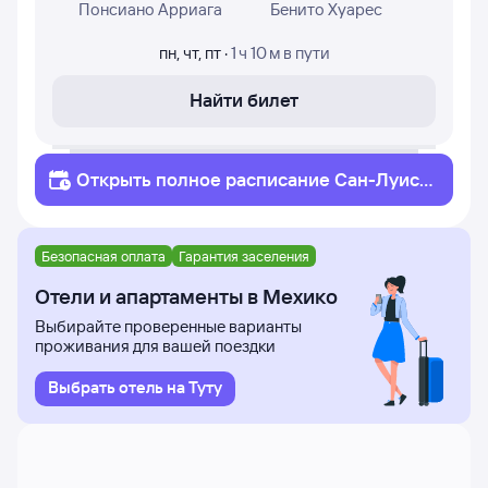
Понсиано Арриага
Бенито Хуарес
пн
,
чт
,
пт
·
1 ч 10 м
в пути
Найти билет
Открыть полное
расписание
Сан-Луис-
Потоси
Мехико
Безопасная оплата
Гарантия заселения
Отели и апартаменты в Мехико
Выбирайте проверенные варианты
проживания для вашей поездки
Выбрать отель на Туту