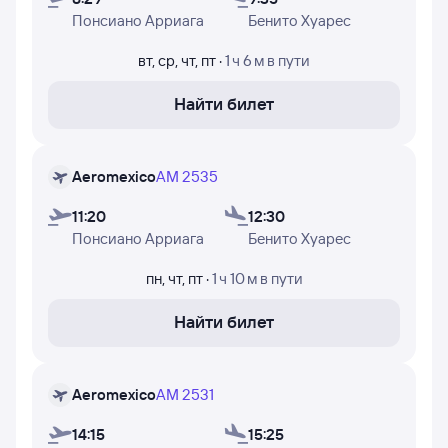
В таблице указаны: время вылета из Сан-Луис-Потоси
Понсиано Арриага
Бенито Хуарес
и прилёта в Мехико, время в пути, номера рейсов и дни
недели, в которые авиакомпания Aeromexico
вт
,
ср
,
чт
,
пт
·
1 ч 6 м
в пути
осуществляет полёты.
Найти билет
Aeromexico
AM 2535
11:20
12:30
Понсиано Арриага
Бенито Хуарес
пн
,
чт
,
пт
·
1 ч 10 м
в пути
Найти билет
Aeromexico
AM 2531
14:15
15:25