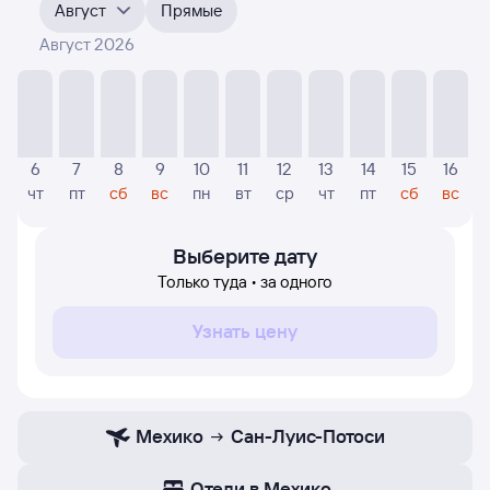
месяцы. Выберите дату, перейдите по клику к поиску
Август
Прямые
билетов на самолёт и просмотру
точных цен
.
Август 2026
На диаграмме — указаны цены, которые были найдены
посетителями Туту за последнее время. Указанная
цена была актуальна на момент поиска и может
отличаться от текущей цены.
Если никто не искал авиабилетов по маршруту Сан-
6
7
8
9
10
11
12
13
14
15
16
Луис-Потоси — Мехико, то цены могут отсутствовать
чт
пт
сб
вс
пн
вт
ср
чт
пт
сб
вс
частично или полностью. В этом случае заполните
форму поиска в начале страницы, указав нужную вам
дату.
Выберите дату
Только туда • за одного
Узнать цену
Мехико
Сан-Луис-Потоси
Отели в Мехико