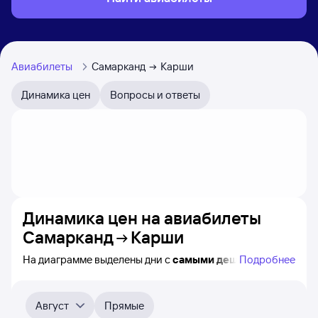
Авиабилеты
Самарканд
Карши
Динамика цен
Вопросы и ответы
Динамика цен на авиабилеты
Самарканд
Карши
На диаграмме выделены дни с
самыми дешёвыми
Подробнее
билетами на самолёт из Самарканда в Карши, а также
видно, каким образом
приблизительно
меняется цена
на ближайшие 4-5 месяца. Выберите день, перейдите
Август
Прямые
по клику к поиску авиабилетов и получению
точных