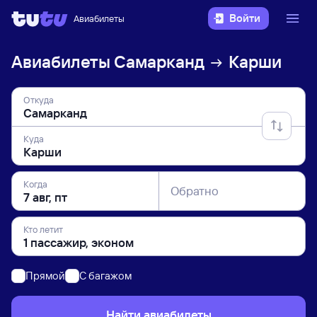
Войти
Авиабилеты
Авиабилеты
Самарканд
Карши
Откуда
Куда
Когда
Обратно
Кто летит
Прямой
C багажом
Найти авиабилеты