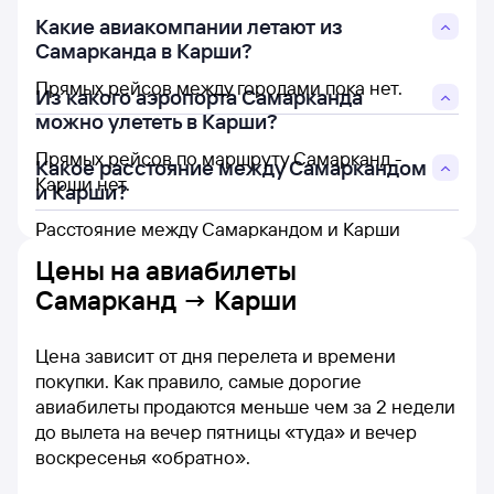
Какие авиакомпании летают из
Самарканда в Карши?
Прямых рейсов между городами пока нет.
Из какого аэропорта Самарканда
можно улететь в Карши?
Прямых рейсов по маршруту Самарканд -
Какое расстояние между Самаркандом
Карши нет.
и Карши?
Расстояние между Самаркандом и Карши
составляет 135 км.
Цены на
авиабилеты
Самарканд → Карши
Цена зависит от дня перелета и времени
покупки. Как правило, самые дорогие
авиабилеты продаются меньше чем за 2 недели
до вылета на вечер пятницы «туда» и вечер
воскресенья «обратно».