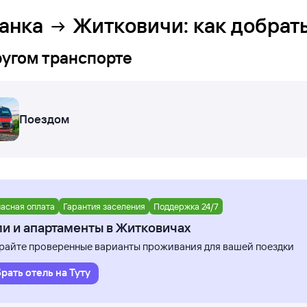
анка
Житковичи
: как добрат
ругом транспорте
Поездом
асная оплата
Гарантия заселения
Поддержка 24/7
и и апартаменты в Житковичах
айте проверенные варианты проживания для вашей поездки
рать отель на Туту