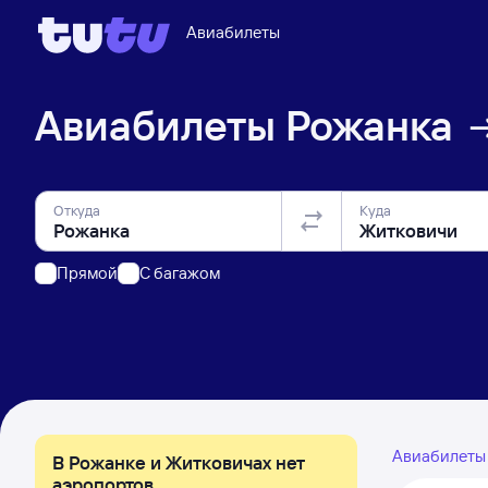
Авиабилеты
Авиабилеты
Рожанка
Откуда
Куда
Прямой
C багажом
Авиабилет
В Рожанке и Житковичах нет
аэропортов