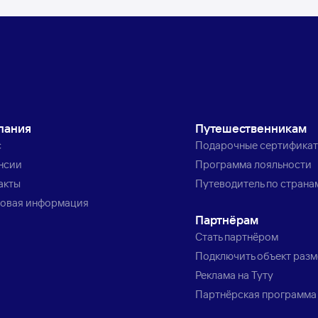
пания
Путешественникам
с
Подарочные сертифика
нсии
Программа лояльности
акты
Путеводитель по страна
овая информация
Партнёрам
Стать партнёром
Подключить объект раз
Реклама на Туту
Партнёрская программа