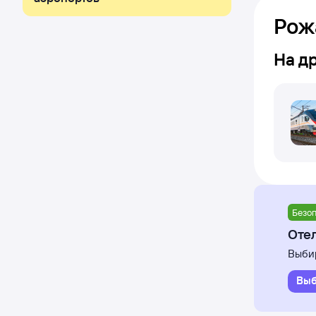
Рож
На д
Безоп
Отел
Выбир
Выб