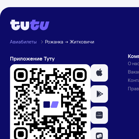
Авиабилеты
Рожанка
Житковичи
Ком
Приложение Туту
О на
Вака
Конт
Прав