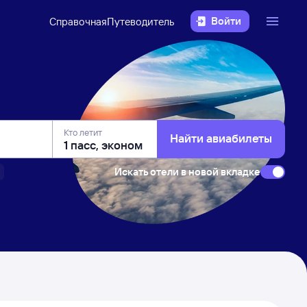
Войти
Справочная
Путеводитель
Кто летит
Найти авиабилеты
Искать отели в новой вкладке