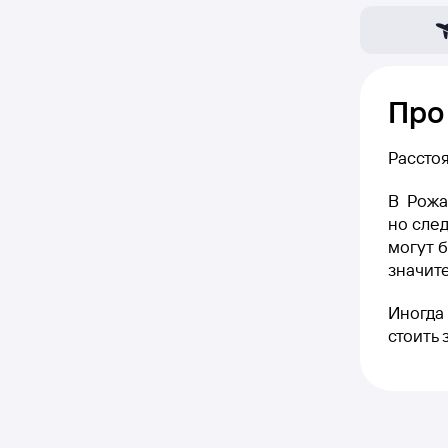
Про
Рассто
В Рожа
но след
могут б
значите
Иногда 
стоить