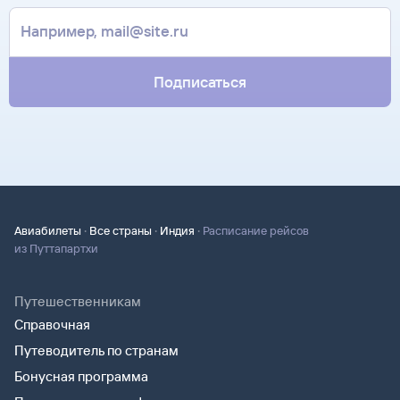
Она может пригодиться на паспортном контроле
билет. Вы можете связаться с ним напрямую.
за границей, хотя для посадки в самолет вам понадобится
только паспорт.
Подписаться
·
·
·
Авиабилеты
Все страны
Индия
Расписание рейсов
из Путтапартхи
Путешественникам
Справочная
Путеводитель по странам
Бонусная программа