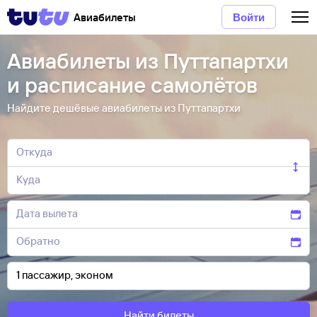
Авиабилеты
Войти
Авиабилеты из Путтапартхи
и расписание самолётов
Найдите дешёвые авиабилеты из Путтапартхи
Найти билеты