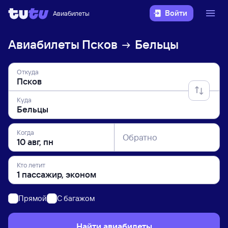
Войти
Авиабилеты
Авиабилеты
Псков
Бельцы
Откуда
Куда
Когда
Обратно
Кто летит
Прямой
C багажом
Найти авиабилеты