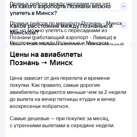
Прямых рейсов между городами пока нет.
Из какого аэропорта Познани можно
улететь в Минск?
Прямых рейсов по маршруту Познань - Минск
Какое расстояние между Познанью и
нет, но можно улететь с пересадками из
Минском?
Познани (работающий аэропорт - Лавица) в
Расстояние между Познанью и Минском
Минск (работающий аэропорт - Национальный
составляет 728 км.
аэропорт Минск).
Цены на
авиабилеты
Познань → Минск
Цена зависит от дня перелета и времени
покупки. Как правило, самые дорогие
авиабилеты продаются меньше чем за 2 недели
до вылета на вечер пятницы «туда» и вечер
воскресенья «обратно».
Самые дешевые — при покупке за месяц,
с утренними вылетами в середине недели.