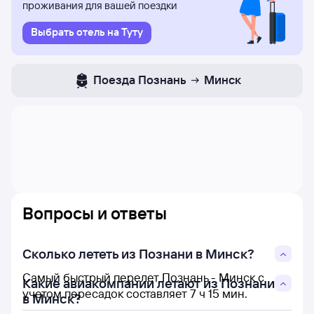
проживания для вашей поездки
Выбрать отель на Туту
Поезда
Познань
Минск
Вопросы и ответы
Сколько лететь из Познани в Минск?
Самый быстрый перелет Познань - Минск с
Какие авиакомпании летают из Познани
учетом пересадок составляет 7 ч 15 мин.
в Минск?