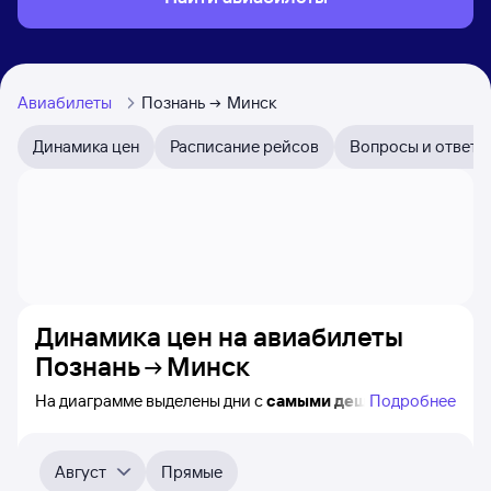
Авиабилеты
Познань
Минск
Динамика цен
Расписание рейсов
Вопросы и ответы
Динамика цен на авиабилеты
Познань
Минск
На диаграмме выделены дни с
самыми дешёвыми
Подробнее
авиабилетами из Познани в Минск, а также понятно,
как
примерно
меняется цена на ближайшие 4-
5 месяца. Выберите дату, перейдите по клику к поиску
Август
Прямые
авиабилетов и просмотру
точных цен
.