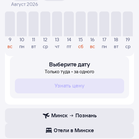
Август 2026
На диаграмме — отображаются цены, которые были
найдены посетителями Туту за последнее время.
Указанная цена была актуальна на дату поиска и может
отличаться от текущей цены.
Если никто не искал авиабилетов по маршруту
9
10
11
12
13
14
15
16
17
18
19
Познань — Минск, то цены могут отсутствовать
вс
пн
вт
ср
чт
пт
сб
вс
пн
вт
ср
частично или полностью. В этом случае заполните
форму поиска в начале страницы, указав нужную вам
дату.
Выберите дату
Только туда • за одного
Узнать цену
Минск
Познань
Отели в Минске