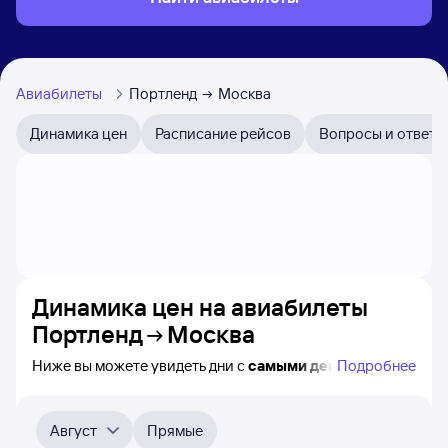
Авиабилеты
Портленд
Москва
Динамика цен
Расписание рейсов
Вопросы и ответы
Динамика цен на авиабилеты
Портленд
Москва
Ниже вы можете увидеть дни с
самыми дешёвыми
Подробнее
билетами на самолёт из Портленда в Москву, а также
видно, каким образом
приблизительно
меняется цена
на ближайшие месяцы. Выберите день, перейдите
Август
Прямые
по клику к поиску билетов на самолёт и получению