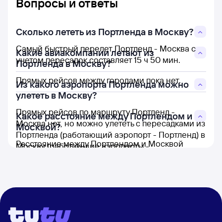
Вопросы и ответы
Сколько лететь из Портленда в Москву?
Самый быстрый перелет Портленд - Москва с
Какие авиакомпании летают из
учетом пересадок составляет 15 ч 50 мин.
Портленда в Москву?
Прямых рейсов между городами пока нет.
Из какого аэропорта Портленда можно
улететь в Москву?
Прямых рейсов по маршруту Портленд -
Какое расстояние между Портлендом и
Москва нет, но можно улететь с пересадками из
Москвой?
Портленда (работающий аэропорт - Портленд) в
Расстояние между Портлендом и Москвой
Москву (работающие аэропорты -
составляет 8 602 км.
Шереметьево и Домодедово).