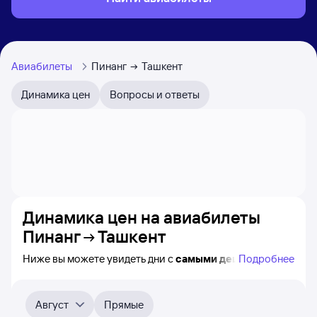
Авиабилеты
Пинанг
Ташкент
Динамика цен
Вопросы и ответы
Динамика цен на авиабилеты
Пинанг
Ташкент
Ниже вы можете увидеть дни с
самыми дешёвыми
Подробнее
билетами на самолёт из Пинанга в Ташкент, а также
видно, каким образом
приблизительно
меняется цена
на ближайшие месяцы. Выберите день, перейдите
Август
Прямые
по клику к поиску билетов на самолёт и получению