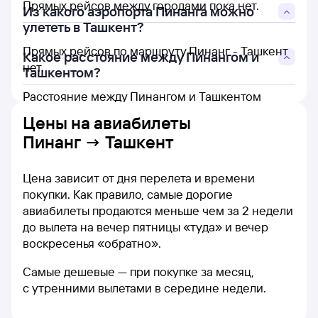
Прямых рейсов между городами пока нет.
Из какого аэропорта Пинанга можно
улететь в Ташкент?
Прямых рейсов по маршруту Пинанг - Ташкент
Какое расстояние между Пинангом и
нет.
Ташкентом?
Расстояние между Пинангом и Ташкентом
составляет 5 049 км.
Цены на
авиабилеты
Пинанг → Ташкент
Цена зависит от дня перелета и времени
покупки. Как правило, самые дорогие
авиабилеты продаются меньше чем за 2 недели
до вылета на вечер пятницы «туда» и вечер
воскресенья «обратно».
Самые дешевые — при покупке за месяц,
с утренними вылетами в середине недели.