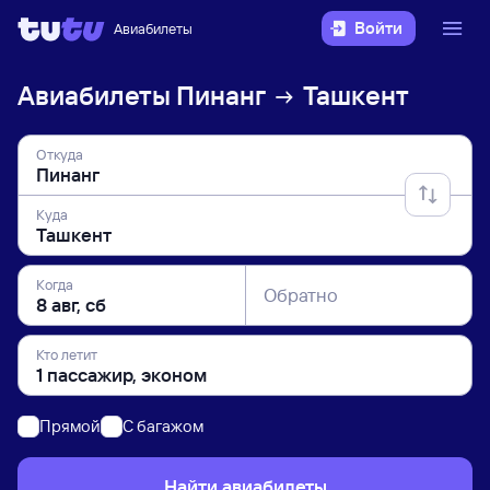
Войти
Авиабилеты
Авиабилеты
Пинанг
Ташкент
Откуда
Куда
Когда
Обратно
Кто летит
Прямой
C багажом
Найти авиабилеты