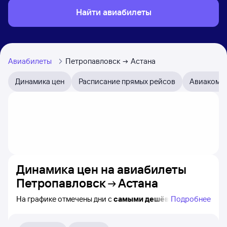
Найти авиабилеты
Авиабилеты
Петропавловск
Астана
Динамика цен
Расписание прямых рейсов
Авиакомп
Динамика цен на авиабилеты
Петропавловск
Астана
На графике отмечены дни с
самыми дешёвыми
Подробнее
авиабилетами из Петропавловска в Астану, а также
понятно, как
примерно
меняется цена на ближайшие