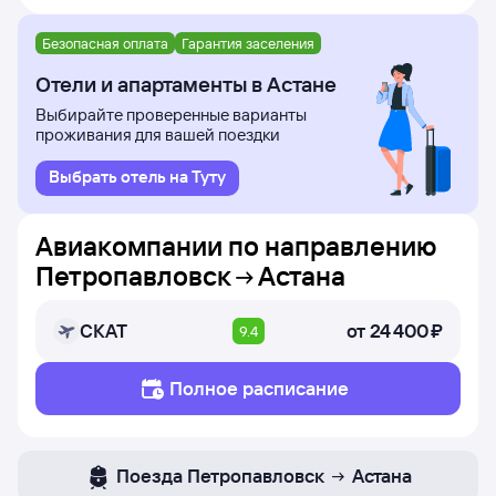
В таблице есть следующая информация: время вылета
из Петропавловска и прилёта в Астану, время в пути,
Безопасная оплата
Гарантия заселения
номера рейсов и дни недели, в которые авиакомпания
Отели и апартаменты в Астане
Вьетджет Казахстан осуществляет полёты.
Выбирайте проверенные варианты
проживания для вашей поездки
Выбрать отель на Туту
Авиакомпании по направлению
Петропавловск
Астана
СКАТ
от
24 ⁠400 ⁠₽
9.4
Полное расписание
Поезда
Петропавловск
Астана