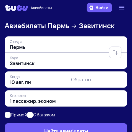
Войти
Авиабилеты
Авиабилеты
Пермь
Завитинск
Откуда
Куда
Когда
Обратно
Кто летит
Прямой
C багажом
Найти авиабилеты