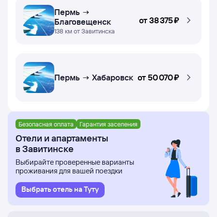
Пермь →
от
38 ⁠375 ⁠₽
Благовещенск
138 км от Завитинска
Пермь → Хабаровск
от
50 ⁠070 ⁠₽
Безопасная оплата
Гарантия заселения
Отели и апартаменты
в Завитинске
Выбирайте проверенные варианты
проживания для вашей поездки
Выбрать отель на Туту