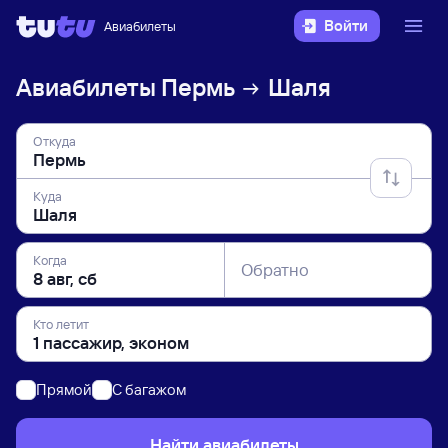
Войти
Авиабилеты
Авиабилеты
Пермь
Шаля
Откуда
Куда
Когда
Обратно
Кто летит
Прямой
C багажом
Найти авиабилеты