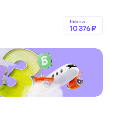
Найти от
10 ⁠376 ⁠₽