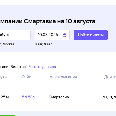
омпании Смартавиа
на
10 августа
Найти билеты
г
,
Москва
8 авг
,
9 авг
ка авиабилетов?
Читать дальше
пути
Рейс
Авиакомпания
Дни п
ч 25 м
5N 584
Смартавиа
пн, чт, 