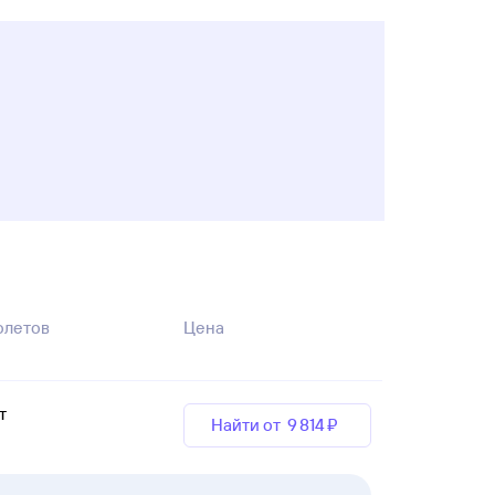
олетов
Цена
пт
Найти от
9 ⁠814 ⁠₽