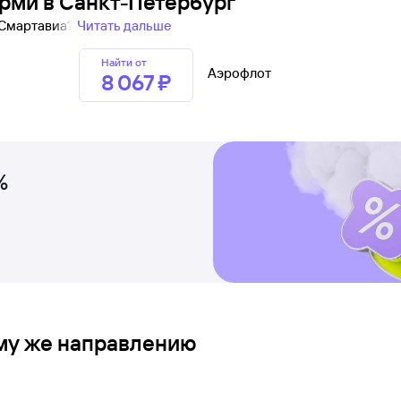
ерми в Санкт-Петербург
 Смартавиа?
Читать дальше
Найти от
Аэрофлот
8 ⁠067 ⁠₽
%
ому же направлению