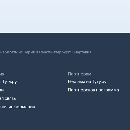
иабилеты из Перми в Санкт-Петербург: Смартавиа
ия
Партнерам
 Туту.ру
Реклама на Туту.ру
ии
Партнерская программа
я связь
тная информация