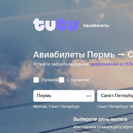
Авиабилеты
Авиабилеты Пермь → С
Успейте забрать выгодное
предложение от 5 ⁠0
Прямой
С багажом
Москва
,
Санкт-Петербург
Санкт-Петербург
,
М
Выберите день вылета
Или сначала укажите дату обрат
перелета