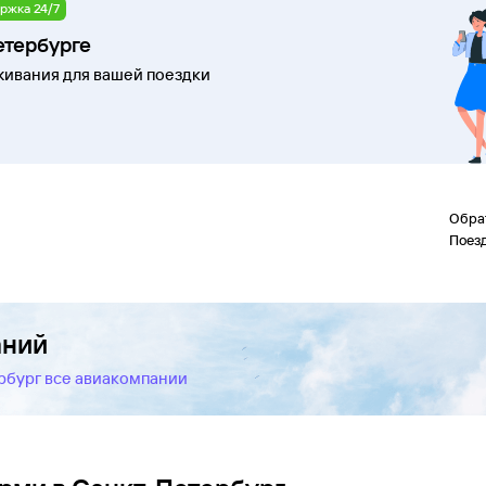
ржка 24/7
етербурге
ивания для вашей поездки
Обра
Поез
аний
рбург все авиакомпании