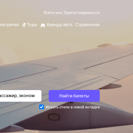
Войти
или
Зарегистрироваться
ектрички
Туры
Аренда авто
Справочная
Найти билеты
Искать отели в новой вкладке