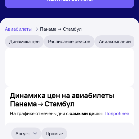
Авиабилеты
Панама
Стамбул
Динамика цен
Расписание рейсов
Авиакомпании
Динамика цен на авиабилеты
Панама
Стамбул
На графике отмечены дни с
самыми дешёвыми
Подробнее
билетами на самолёт из Панамы в Стамбул, а также
видно, каким образом
приблизительно
меняется цена
на ближайшие пять месяцев. Выберите день,
Август
Прямые
перейдите по клику к поиску билетов на нужный рейс и