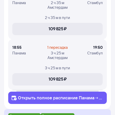
Панама
2 ч 35 м
Стамбул
Амстердам
2 ч 35 м
в пути
109 ⁠825 ⁠₽
18:55
1 пересадка
19:50
Панама
3 ч 25 м
Стамбул
Амстердам
3 ч 25 м
в пути
109 ⁠825 ⁠₽
Открыть полное
расписание
Панама
С
тамбул