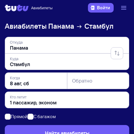
Войти
Авиабилеты
Авиабилеты
Панама
Стамбул
Откуда
Куда
Когда
Обратно
Кто летит
Прямой
C багажом
Найти авиабилеты