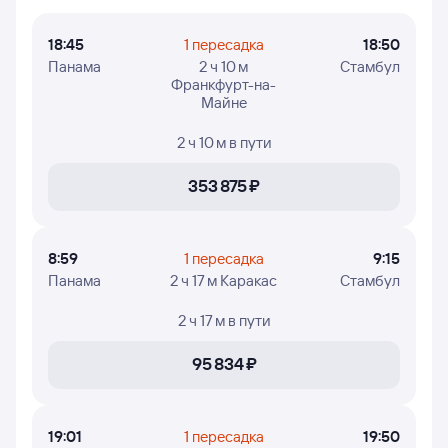
и прилёта в Стамбул, время в пути, номера рейсов
и дни недели, в которые авиакомпания Copa Airlines
18:45
1 пересадка
18:50
осуществляет полёты.
Панама
2 ч 10 м
Стамбул
Франкфурт-на-
Майне
2 ч 10 м
в пути
353 ⁠875 ⁠₽
8:59
1 пересадка
9:15
Панама
2 ч 17 м Каракас
Стамбул
2 ч 17 м
в пути
95 ⁠834 ⁠₽
19:01
1 пересадка
19:50