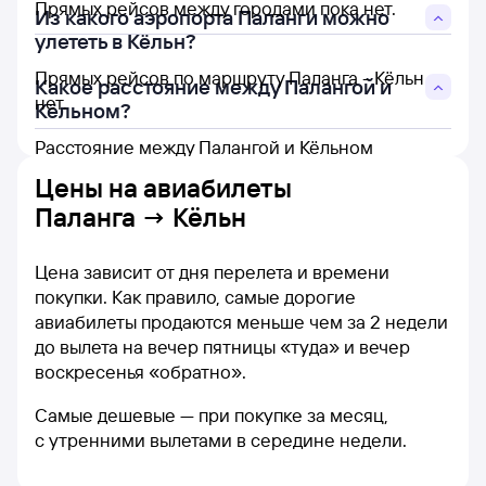
Прямых рейсов между городами пока нет.
Из какого аэропорта Паланги можно
улететь в Кёльн?
Прямых рейсов по маршруту Паланга - Кёльн
Какое расстояние между Палангой и
нет.
Кёльном?
Расстояние между Палангой и Кёльном
составляет 1 083 км.
Цены на
авиабилеты
Паланга → Кёльн
Цена зависит от дня перелета и времени
покупки. Как правило, самые дорогие
авиабилеты продаются меньше чем за 2 недели
до вылета на вечер пятницы «туда» и вечер
воскресенья «обратно».
Самые дешевые — при покупке за месяц,
с утренними вылетами в середине недели.