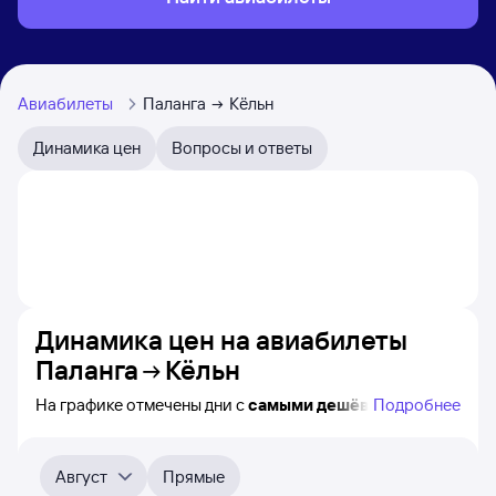
Авиабилеты
Паланга
Кёльн
Динамика цен
Вопросы и ответы
Динамика цен на авиабилеты
Паланга
Кёльн
На графике отмечены дни с
самыми дешёвыми
Подробнее
билетами на самолёт из Паланги в Кёльн, а также
видно, каким образом
приблизительно
меняется цена
на ближайшие пять месяцев. Выберите день,
Август
Прямые
перейдите по клику к поиску билетов на нужный рейс и