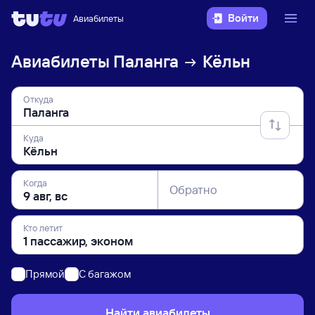
Войти
Авиабилеты
Авиабилеты
Паланга
Кёльн
Откуда
Куда
Когда
Обратно
Кто летит
Прямой
C багажом
Найти авиабилеты