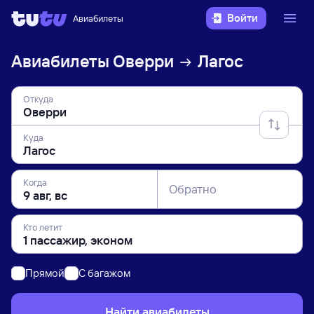
Войти
Авиабилеты
Авиабилеты
Оверри
Лагос
Откуда
Куда
Когда
Обратно
Кто летит
Прямой
C багажом
Найти авиабилеты