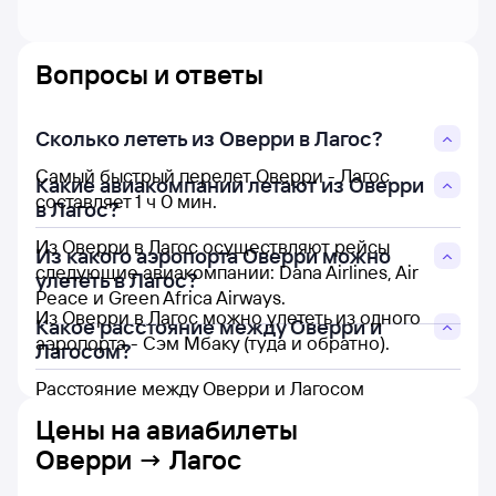
Вопросы и ответы
Сколько лететь из Оверри в Лагос?
Самый быстрый перелет Оверри - Лагос
Какие авиакомпании летают из Оверри
составляет 1 ч 0 мин.
в Лагос?
Из Оверри в Лагос осуществляют рейсы
Из какого аэропорта Оверри можно
следующие авиакомпании: Dana Airlines, Air
улететь в Лагос?
Peace и Green Africa Airways.
Из Оверри в Лагос можно улететь из одного
Какое расстояние между Оверри и
аэропорта - Сэм Мбаку (туда и обратно).
Лагосом?
Расстояние между Оверри и Лагосом
составляет 420 км.
Цены на
авиабилеты
Оверри → Лагос