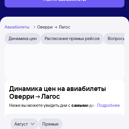
Авиабилеты
Оверри
Лагос
Динамика цен
Расписание прямых рейсов
Вопросы и
Динамика цен на авиабилеты
Оверри
Лагос
Ниже вы можете увидеть дни с
самыми дешёвыми
Подробнее
авиабилетами из Оверри в Лагос, а также понятно, как
примерно
меняется цена на ближайшие месяцы.
Выберите дату, перейдите по клику к поиску билетов
Август
Прямые
на самолёт и просмотру
точных цен
.