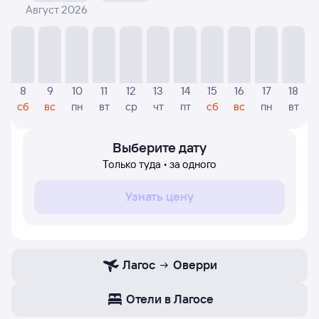
Август 2026
На диаграмме — указаны цены, которые были найдены
посетителями Туту за последнее время. Указанная
цена была актуальна на момент поиска и может
отличаться от текущей цены.
Если никто не искал авиабилетов по маршруту
8
9
10
11
12
13
14
15
16
17
18
Оверри — Лагос, то цены могут отсутствовать
сб
вс
пн
вт
ср
чт
пт
сб
вс
пн
вт
частично или полностью. В этом случае заполните
форму поиска в начале страницы, указав нужную вам
дату.
Выберите дату
Только туда • за одного
Узнать цену
Лагос
Оверри
Отели в Лагосе