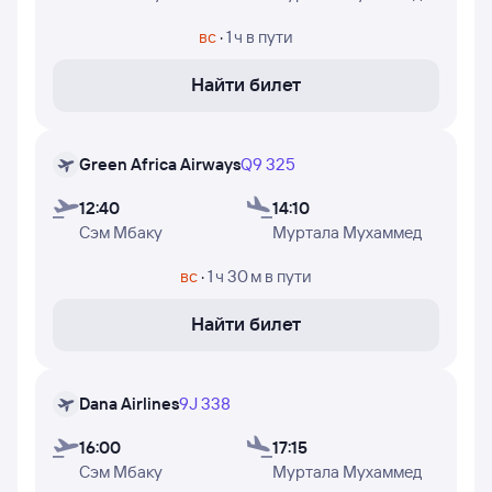
недели, в которые авиакомпании Dana Airlines, Air Peace
и Green Africa Airways осуществляют полёты.
вс
·
1 ч
в пути
Найти билет
Green Africa Airways
Q9 325
12:40
14:10
Сэм Мбаку
Муртала Мухаммед
вс
·
1 ч 30 м
в пути
Найти билет
Dana Airlines
9J 338
16:00
17:15
Сэм Мбаку
Муртала Мухаммед