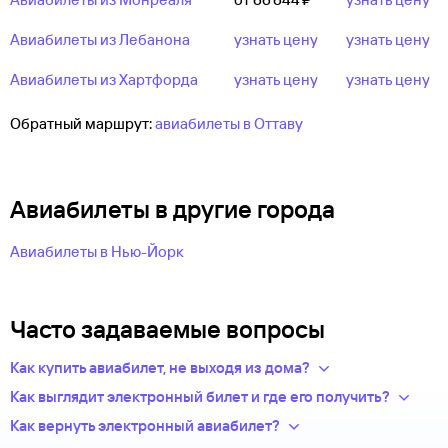
Авиабилеты из Лебанона
узнать цену
узнать цену
Авиабилеты из Хартфорда
узнать цену
узнать цену
Обратный маршрут:
авиабилеты в Оттаву
Авиабилеты в другие города
Авиабилеты в Нью-Йорк
Часто задаваемые вопросы
Как купить авиабилет, не выходя из дома?
Укажите в нужных полях маршрут, дату поездки и число
Как выглядит электронный билет и где его получить?
пассажиров.Система подберет варианты
После оплаты на сайте, в базе данных авиакомпании
Как вернуть электронный авиабилет?
из предложений сотен авиакомпаний.
появится новая запись — это и есть ваш электронный билет.