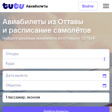
Авиабилеты
Войти
Авиабилеты из Оттавы
и расписание самолётов
Найдите дешёвые авиабилеты из Оттавы от 72 ⁠753 ⁠₽
Найти билеты