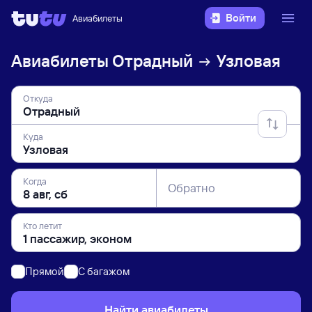
Войти
Авиабилеты
Авиабилеты
Отрадный
Узловая
Откуда
Куда
Когда
Обратно
Кто летит
Прямой
C багажом
Найти авиабилеты