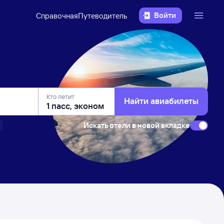
Войти
Справочная
Путеводитель
Кто летит
Найти авиабилеты
Искать отели в новой вкладке