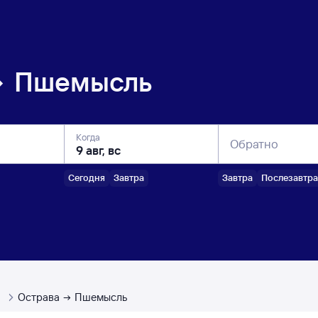
Пшемысль
Когда
Обратно
Сегодня
Завтра
Завтра
Послезавтра
ы
Острава
Пшемысль