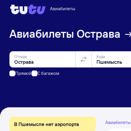
Авиабилеты
Авиабилеты
Острава
Откуда
Куда
Прямой
C багажом
Авиабилет
В Пшемысле нет аэропорта