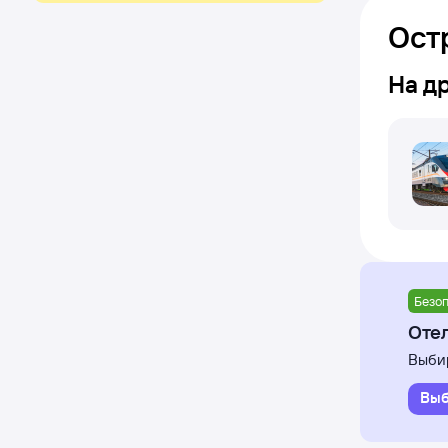
Ост
На д
Безоп
Оте
Выбир
Выб