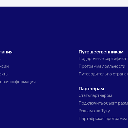
пания
Путешественникам
с
Подарочные сертифика
нсии
Программа лояльности
акты
Путеводитель по страна
овая информация
Партнёрам
Стать партнёром
Подключить объект раз
Реклама на Туту
Партнёрская программа