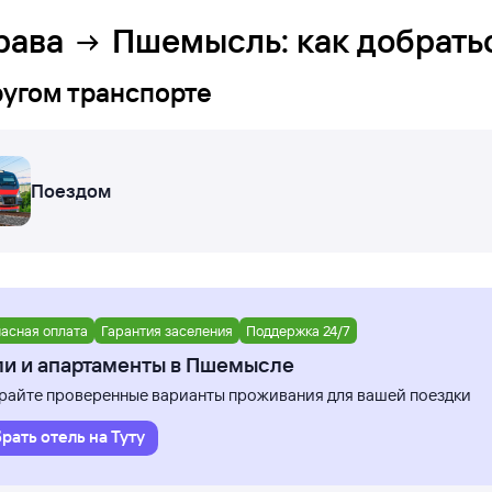
рава
Пшемысль
: как добрать
ругом транспорте
Поездом
асная оплата
Гарантия заселения
Поддержка 24/7
ли и апартаменты в Пшемысле
айте проверенные варианты проживания для вашей поездки
рать отель на Туту