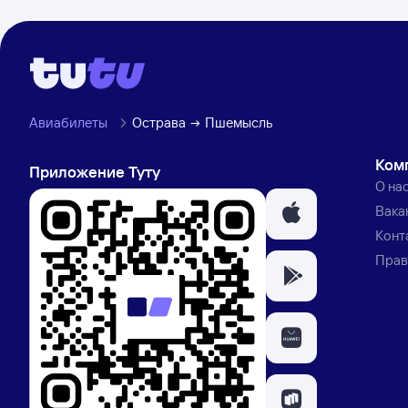
Авиабилеты
Острава
Пшемысль
Ком
Приложение Туту
О на
Вака
Конт
Прав