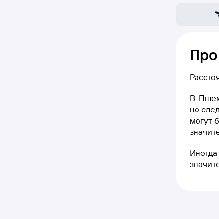
Про
Рассто
В Пшем
но след
могут б
значите
Иногда 
значит