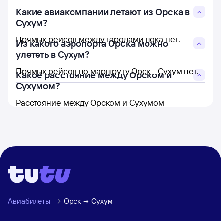
Какие авиакомпании летают из Орска в
Сухум?
Прямых рейсов между городами пока нет.
Из какого аэропорта Орска можно
улететь в Сухум?
Прямых рейсов по маршруту Орск - Сухум нет.
Какое расстояние между Орском и
Сухумом?
Расстояние между Орском и Сухумом
составляет 1 609 км.
Авиабилеты
Орск
Сухум