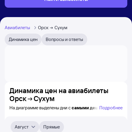
Авиабилеты
Орск
Сухум
Динамика цен
Вопросы и ответы
Динамика цен на авиабилеты
Орск
Сухум
На диаграмме выделены дни с
самыми дешёвыми
Подробнее
билетами на самолёт из Орска в Сухум, а также видно,
каким образом
приблизительно
меняется цена
на ближайшие 4-5 месяца. Выберите день, перейдите
Август
Прямые
по клику к поиску авиабилетов и получению
точных