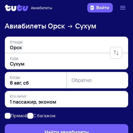
Войти
Авиабилеты
Авиабилеты
Орск
Сухум
Откуда
Куда
Когда
Обратно
Кто летит
Прямой
C багажом
Найти авиабилеты