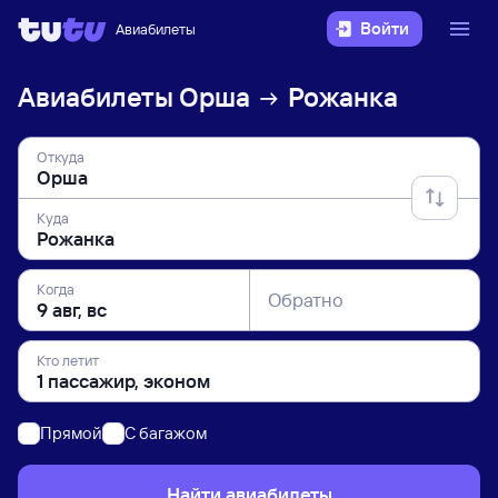
Войти
Авиабилеты
Авиабилеты
Орша
Рожанка
Откуда
Куда
Когда
Обратно
Кто летит
Прямой
C багажом
Найти авиабилеты