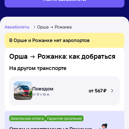
Авиабилеты
Орша
Рожанка
В Орше и Рожанке нет аэропортов
Орша
Рожанка
: как добраться
На другом транспорте
Поездом
от
567 ⁠₽
от 8 ч 16 м
Безопасная оплата
Гарантия заселения