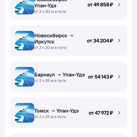
от
49 ⁠858 ⁠₽
Улан-Удэ
от 2 ч 30 м в пути
Новосибирск →
от
34 ⁠204 ⁠₽
Иркутск
от 2 ч 20 м в пути
Барнаул → Улан-Удэ
от
54 ⁠143 ⁠₽
от 2 ч 35 м в пути
Томск → Улан-Удэ
от
47 ⁠972 ⁠₽
от 2 ч 25 м в пути