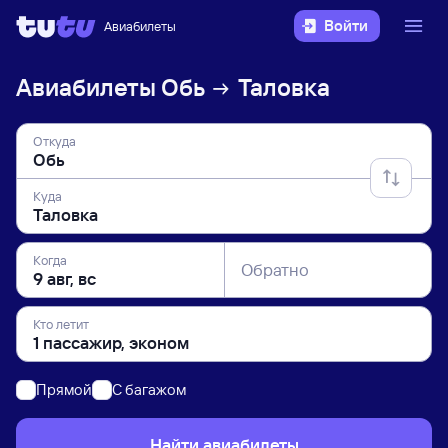
Войти
Авиабилеты
Авиабилеты
Обь
Таловка
Откуда
Куда
Когда
Обратно
Кто летит
Прямой
C багажом
Найти авиабилеты