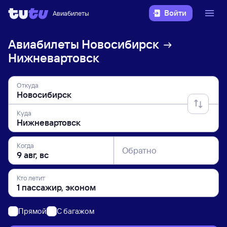
Войти
Авиабилеты
Авиабилеты
Новосибирск
Нижневартовск
Откуда
Куда
Когда
Обратно
Кто летит
Прямой
C багажом