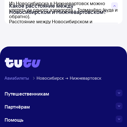
Из Новосибирска в Нижневартовск можно
Какое расстояние между
улететь из одного аэропорта - Толмачёво (туда и
Новосибирском и Нижневартовском?
обратно).
Расстояние между Новосибирском и
Нижневартовском составляет 755 км.
Авиабилеты
Новосибирск
Нижневартовск
Путешественникам
Партнёрам
Помощь