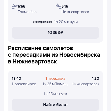
В таблице есть следующая информация: время вылета
из Новосибирска и прилёта в Нижневартовск, время
5:55
5:15
в пути, номера рейсов и дни недели, в которые
Толмачёво
Нижневартовск
авиакомпания S7 Airlines осуществляет полёты.
ежедневно
·
1 ч 20 м
в пути
10 ⁠353 ⁠₽
Расписание самолетов
с пересадками из Новосибирска
в Нижневартовск
19:40
1 пересадка
1:20
Новосибирск
1 ч 25 м Тюмень
Нижневартовск
1 ч 25 м
в пути
Найти билет