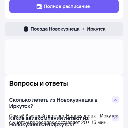
Полное расписание
Поезда
Новокузнецк
Иркутск
Вопросы и ответы
Сколько лететь из Новокузнецка в
Иркутск?
Самый быстрый перелет Новокузнецк - Иркутск
Какие авиакомпании летают из
с учетом пересадок составляет 20 ч 15 мин.
Новокузнецка в Иркутск?