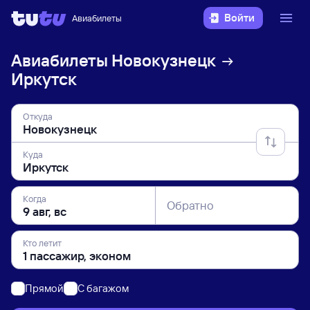
Войти
Авиабилеты
Авиабилеты
Новокузнецк
Иркутск
Откуда
Куда
Когда
Обратно
Кто летит
Прямой
C багажом