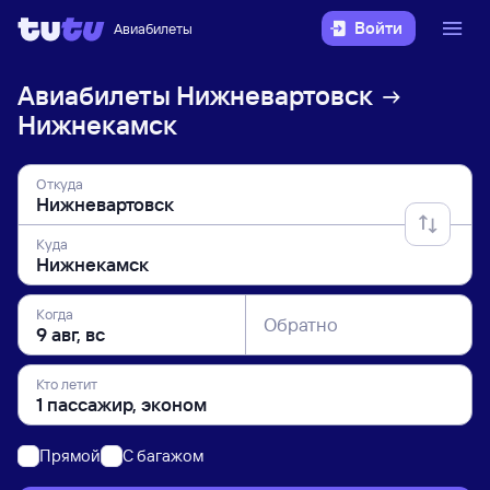
Войти
Авиабилеты
Авиабилеты
Нижневартовск
Нижнекамск
Откуда
Куда
Когда
Обратно
Кто летит
Прямой
C багажом