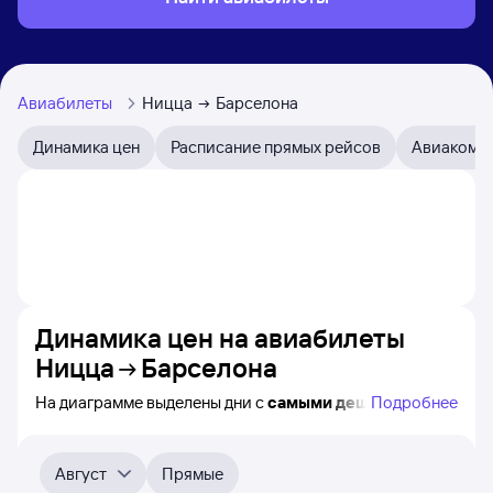
Авиабилеты
Ницца
Барселона
Динамика цен
Расписание прямых рейсов
Авиакомп
Динамика цен на авиабилеты
Ницца
Барселона
На диаграмме выделены дни с
самыми дешёвыми
Подробнее
билетами на самолёт из Ниццы в Барселону, а также
видно, каким образом
приблизительно
меняется цена
на ближайшие 4-5 месяца. Выберите день, перейдите
Август
Прямые
по клику к поиску авиабилетов и получению
точных