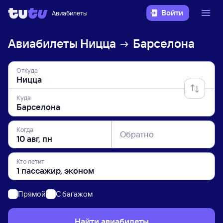
Войти
Авиабилеты
Авиабилеты
Ницца
Барселона
Откуда
Куда
Когда
Обратно
Кто летит
Прямой
C багажом
Найти авиабилеты