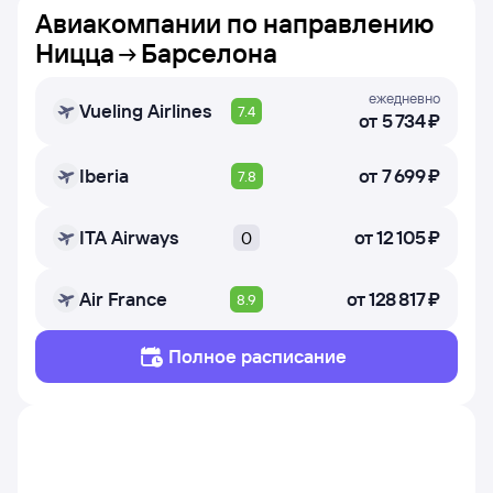
Авиакомпании по направлению
Ницца
Барселона
ежедневно
Vueling Airlines
7.4
от
5 ⁠734 ⁠₽
Iberia
от
7 ⁠699 ⁠₽
7.8
ITA Airways
от
12 ⁠105 ⁠₽
0
Air France
от
128 ⁠817 ⁠₽
8.9
Полное расписание