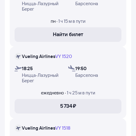
и дни недели, в которые авиакомпании Vueling Airlines и
Ницца-Лазурный
Барселона
EasyJet осуществляют полёты.
Берег
пн
·
1 ч 15 м
в пути
Найти билет
Vueling Airlines
VY 1520
18:25
19:50
Ницца-Лазурный
Барселона
Берег
ежедневно
·
1 ч 25 м
в пути
5 ⁠734 ⁠₽
Vueling Airlines
VY 1518