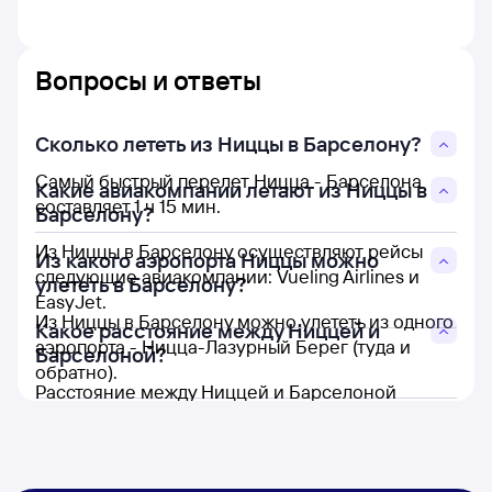
Вопросы и ответы
Сколько лететь из Ниццы в Барселону?
Самый быстрый перелет Ницца - Барселона
Какие авиакомпании летают из Ниццы в
составляет 1 ч 15 мин.
Барселону?
Из Ниццы в Барселону осуществляют рейсы
Из какого аэропорта Ниццы можно
следующие авиакомпании: Vueling Airlines и
улететь в Барселону?
EasyJet.
Из Ниццы в Барселону можно улететь из одного
Какое расстояние между Ниццей и
аэропорта - Ницца-Лазурный Берег (туда и
Барселоной?
обратно).
Расстояние между Ниццей и Барселоной
составляет 489 км.