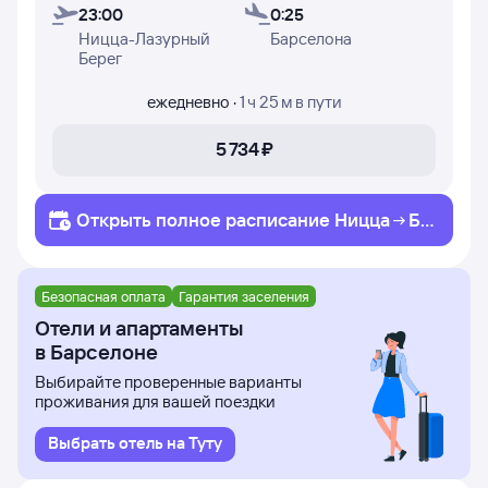
23:00
0:25
Ницца-Лазурный
Барселона
Берег
ежедневно
·
1 ч 25 м
в пути
5 ⁠734 ⁠₽
Открыть полное
расписание
Ницца
Ба
рселона
Безопасная оплата
Гарантия заселения
Отели и апартаменты
в Барселоне
Выбирайте проверенные варианты
проживания для вашей поездки
Выбрать отель на Туту