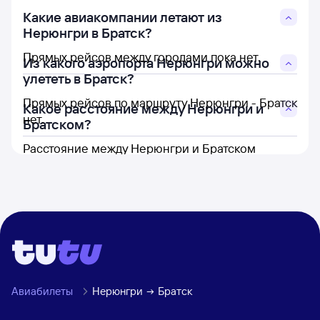
Какие авиакомпании летают из
Нерюнгри в Братск?
Прямых рейсов между городами пока нет.
Из какого аэропорта Нерюнгри можно
улететь в Братск?
Прямых рейсов по маршруту Нерюнгри - Братск
Какое расстояние между Нерюнгри и
нет.
Братском?
Расстояние между Нерюнгри и Братском
составляет 1 412 км.
Авиабилеты
Нерюнгри
Братск