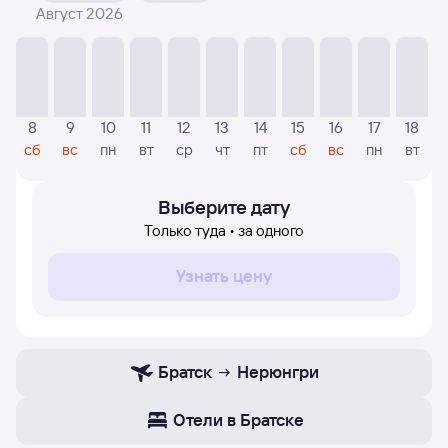
Август 2026
На диаграмме — отображаются цены, которые были
найдены посетителями Туту за последнее время.
Указанная цена была актуальна на дату поиска и может
отличаться от текущей цены.
Если никто не искал авиабилетов по маршруту
8
9
10
11
12
13
14
15
16
17
18
Нерюнгри — Братск, то цены могут отсутствовать
сб
вс
пн
вт
ср
чт
пт
сб
вс
пн
вт
частично или полностью. В этом случае заполните
форму поиска в начале страницы, указав нужную вам
дату.
Выберите дату
Только туда • за одного
Узнать цену
Братск
Нерюнгри
Отели в Братске