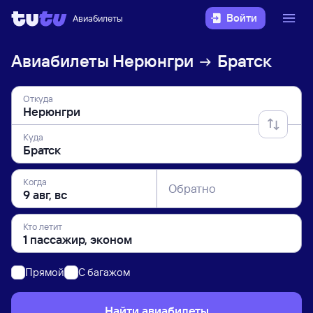
Войти
Авиабилеты
Авиабилеты
Нерюнгри
Братск
Откуда
Куда
Когда
Обратно
Кто летит
Прямой
C багажом
Найти авиабилеты