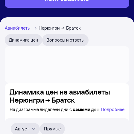
Авиабилеты
Нерюнгри
Братск
Динамика цен
Вопросы и ответы
Динамика цен на авиабилеты
Нерюнгри
Братск
На диаграмме выделены дни с
самыми дешёвыми
Подробнее
авиабилетами из Нерюнгри в Братск, а также понятно,
как
примерно
меняется цена на ближайшие 4-
5 месяца. Выберите дату, перейдите по клику к поиску
Август
Прямые
авиабилетов и просмотру
точных цен
.