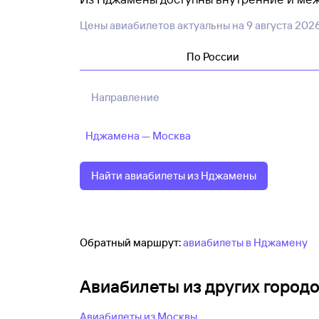
собираетесь лететь летом или в праздник
Цены авиабилетов актуальны на
9 августа 202
цены, а удобные рейсы быстрее заканчив
По России
При покупке авиабилетов из Нджамены важ
предусмотрены ли пересадки, сколько вр
авиабилет, тем меньше дополнительных у
Направление
Нджамена — Москва
Найти авиабилеты из Нджамены
Обратный маршрут:
авиабилеты в Нджамену
Авиабилеты из других город
Авиабилеты из Москвы