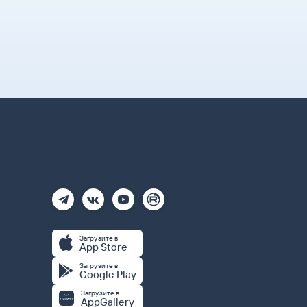
Загрузите в
App Store
Загрузите в
Google Play
Загрузите в
AppGallery