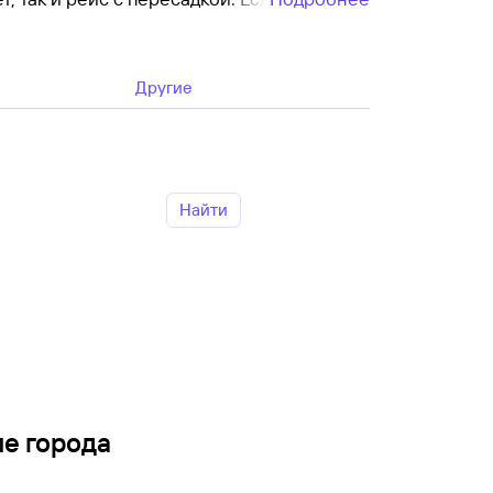
ранее: чем ближе дата вылета, тем выше
Другие
компании. Уточните, включен ли багаж,
ь билет. Чаще всего чем дешевле
Найти
ие города