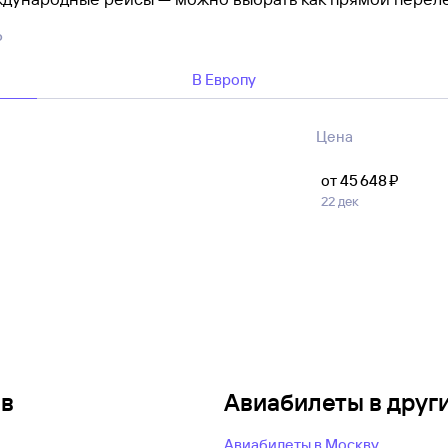
и, то билеты на самолет из Нджамены лучше покупать за
6
аются.
В Европу
но учитывать не только цену, но и условия тарифа авиа
емени займет перелет и можно ли вернуть или обменят
слуг включено в тариф.
Цена
от 45 ⁠648 ⁠₽
22 дек
ов
Авиабилеты в друг
Авиабилеты в Москву