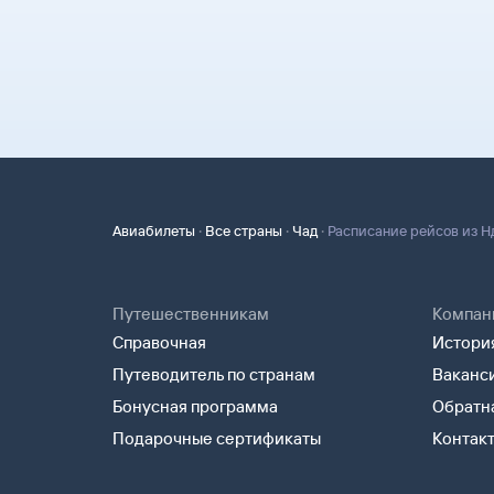
Туту.ру высылает маршрутную квитанцию по э
В письме, которое вы получите после заказа, б
почте. Советуем распечатать ее и взять с собо
агентства-партнера, через которое оформлен 
может пригодиться на паспортном контроле за
Вы можете связаться с ним напрямую.
для посадки в самолет вам понадобится только
·
·
·
Авиабилеты
Все страны
Чад
Расписание рейсов из 
Путешественникам
Компан
Справочная
История
Путеводитель по странам
Ваканс
Бонусная программа
Обратна
Подарочные сертификаты
Контак