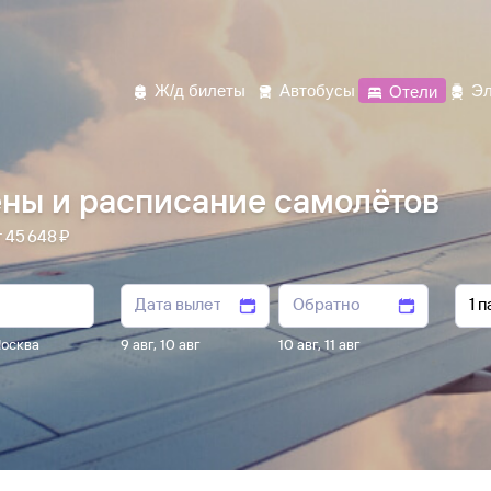
Ж/д билеты
Автобусы
Отели
Эл
ны и расписание самолётов
5 ⁠648 ⁠₽
осква
9 авг
,
10 авг
10 авг
,
11 авг