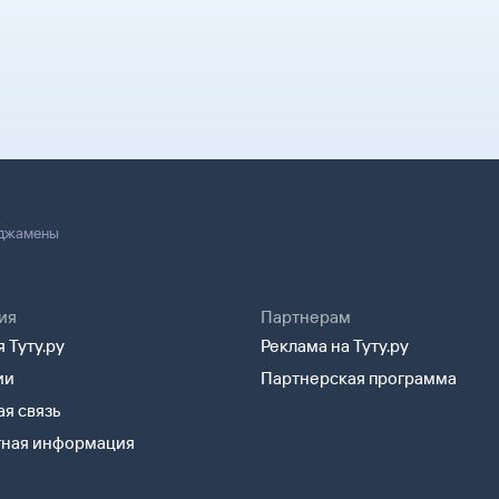
лектронной
удут контакты
й в аэропорт. Она
билет.
 границей, хотя
 паспорт.
Нджамены
ия
Партнерам
 Туту.ру
Реклама на Туту.ру
ии
Партнерская программа
я связь
тная информация