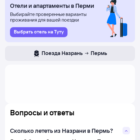
Отели и апартаменты в Перми
Цены в расписании указаны ориентировочные:
эти цены найдены пользователями Туту за последние
Выбирайте проверенные варианты
двое суток. Если цена не указана, вы можете узнать ее,
проживания для вашей поездки
нажав на кнопку «Найти билет».
Выбрать отель на Туту
Чтобы проверить, есть ли в наличии билеты
из Назрани на выбранный рейс в Пермь и увидеть
точные цены - нажимайте на цену и приступайте
Поезда
Назрань
Пермь
к выбору авиабилетов.
Вопросы и ответы
Сколько лететь из Назрани в Пермь?