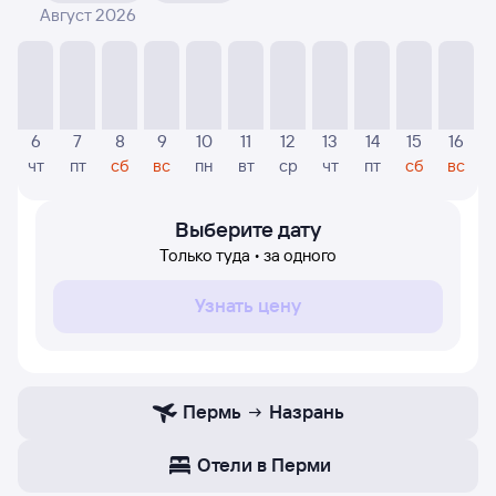
Август 2026
На диаграмме — указаны цены, которые были найдены
посетителями Туту за последнее время. Указанная
цена была актуальна на момент поиска и может
отличаться от текущей цены.
Если никто не искал авиабилетов по маршруту
6
7
8
9
10
11
12
13
14
15
16
Назрань — Пермь, то цены могут отсутствовать
чт
пт
сб
вс
пн
вт
ср
чт
пт
сб
вс
частично или полностью. В этом случае заполните
форму поиска в начале страницы, указав нужную вам
дату.
Выберите дату
Только туда • за одного
Узнать цену
Пермь
Назрань
Отели в Перми