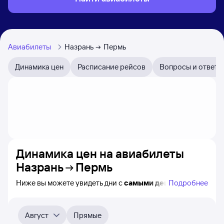
Авиабилеты
Назрань
Пермь
Динамика цен
Расписание рейсов
Вопросы и ответы
Динамика цен на авиабилеты
Назрань
Пермь
Ниже вы можете увидеть дни с
самыми дешёвыми
Подробнее
авиабилетами из Назрани в Пермь, а также понятно,
как
примерно
меняется цена на ближайшие месяцы.
Выберите дату, перейдите по клику к поиску билетов
Август
Прямые
на самолёт и просмотру
точных цен
.