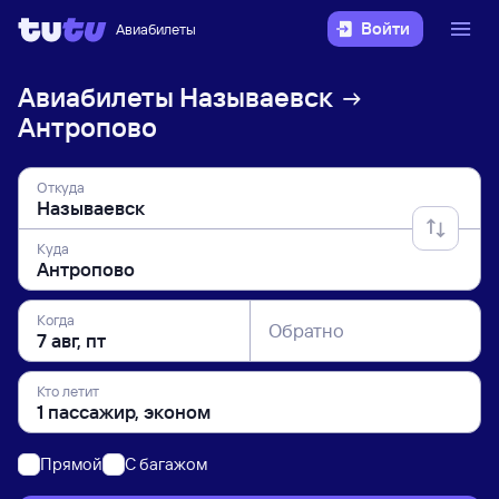
Войти
Авиабилеты
Авиабилеты
Называевск
Антропово
Откуда
Куда
Когда
Обратно
Кто летит
Прямой
C багажом