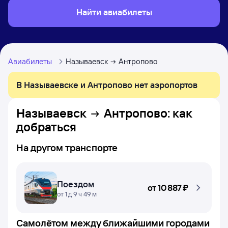
Найти авиабилеты
Авиабилеты
Называевск
Антропово
В Называевске и Антропово нет аэропортов
Называевск
Антропово
: как
добраться
На другом транспорте
Поездом
от
10 ⁠887 ⁠₽
от 1 д 9 ч 49 м
Самолётом между ближайшими городами