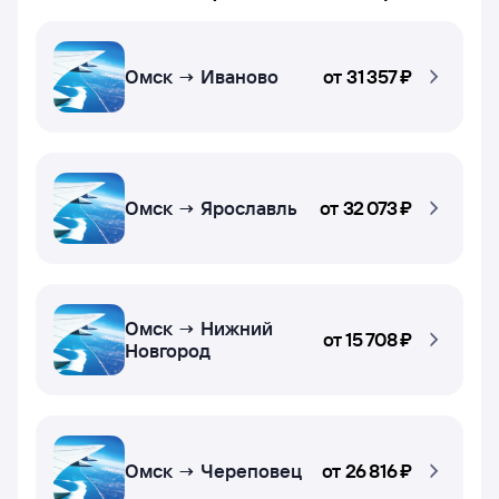
Омск → Иваново
от
31 ⁠357 ⁠₽
Омск → Ярославль
от
32 ⁠073 ⁠₽
Омск → Нижний
от
15 ⁠708 ⁠₽
Новгород
Омск → Череповец
от
26 ⁠816 ⁠₽