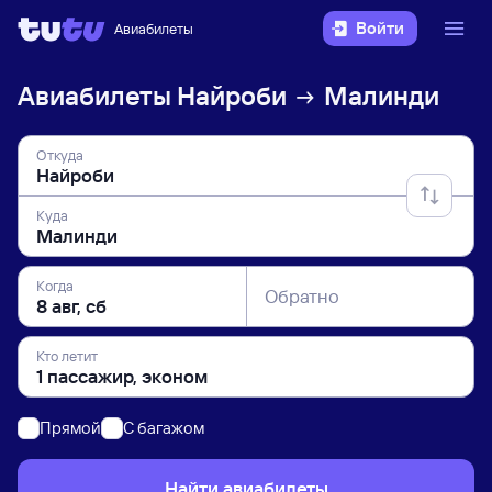
Войти
Авиабилеты
Авиабилеты
Найроби
Малинди
Откуда
Куда
Когда
Обратно
Кто летит
Прямой
C багажом
Найти авиабилеты