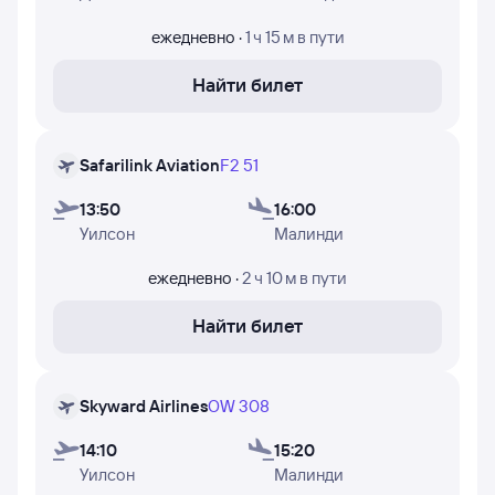
и дни недели, в которые авиакомпании Safarilink
Aviation, Jambojet и Skyward Airlines осуществляют
ежедневно
·
1 ч 15 м
в пути
полёты.
Найти билет
Safarilink Aviation
F2 51
13:50
16:00
Уилсон
Малинди
ежедневно
·
2 ч 10 м
в пути
Найти билет
Skyward Airlines
OW 308
14:10
15:20
Уилсон
Малинди