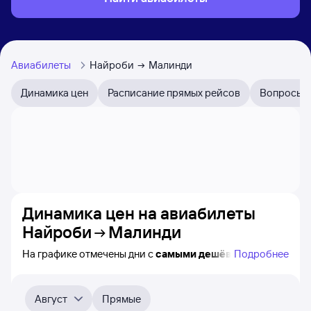
Авиабилеты
Найроби
Малинди
Динамика цен
Расписание прямых рейсов
Вопросы и
Динамика цен на авиабилеты
Найроби
Малинди
На графике отмечены дни с
самыми дешёвыми
Подробнее
билетами на самолёт из Найроби в Малинди, а также
видно, каким образом
приблизительно
меняется цена
на ближайшие пять месяцев. Выберите день,
Август
Прямые
перейдите по клику к поиску билетов на нужный рейс и