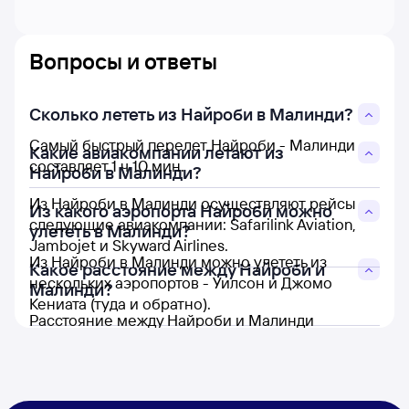
Вопросы и ответы
Сколько лететь из Найроби в Малинди?
Самый быстрый перелет Найроби - Малинди
Какие авиакомпании летают из
составляет 1 ч 10 мин.
Найроби в Малинди?
Из Найроби в Малинди осуществляют рейсы
Из какого аэропорта Найроби можно
следующие авиакомпании: Safarilink Aviation,
улететь в Малинди?
Jambojet и Skyward Airlines.
Из Найроби в Малинди можно улететь из
Какое расстояние между Найроби и
нескольких аэропортов - Уилсон и Джомо
Малинди?
Кениата (туда и обратно).
Расстояние между Найроби и Малинди
составляет 424 км.