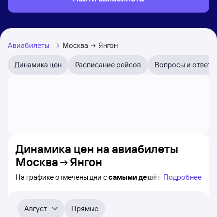
Авиабилеты
Москва
Янгон
Динамика цен
Расписание рейсов
Вопросы и ответы
Динамика цен на авиабилеты
Москва
Янгон
На графике отмечены дни с
самыми дешёвыми
Подробнее
билетами на самолёт из Москвы в Янгон, а также
видно, каким образом
приблизительно
меняется цена
на ближайшие пять месяцев. Выберите день,
Август
Прямые
перейдите по клику к поиску билетов на нужный рейс и