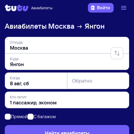
Войти
Авиабилеты
Авиабилеты
Москва
Янгон
Откуда
Куда
Когда
Обратно
Кто летит
Прямой
C багажом
Найти авиабилеты