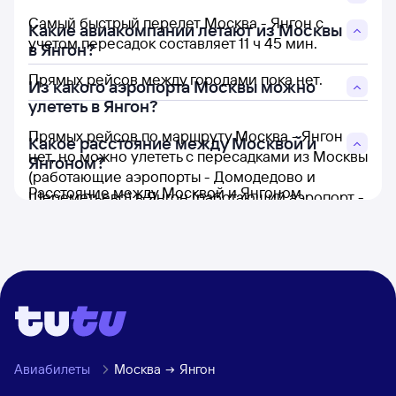
Самый быстрый перелет Москва - Янгон с
Какие авиакомпании летают из Москвы
учетом пересадок составляет 11 ч 45 мин.
в Янгон?
Прямых рейсов между городами пока нет.
Из какого аэропорта Москвы можно
улететь в Янгон?
Прямых рейсов по маршруту Москва - Янгон
Какое расстояние между Москвой и
нет, но можно улететь с пересадками из Москвы
Янгоном?
(работающие аэропорты - Домодедово и
Расстояние между Москвой и Янгоном
Шереметьево) в Янгон (работающий аэропорт -
составляет 6 524 км.
Янгон).
Авиабилеты
Москва
Янгон