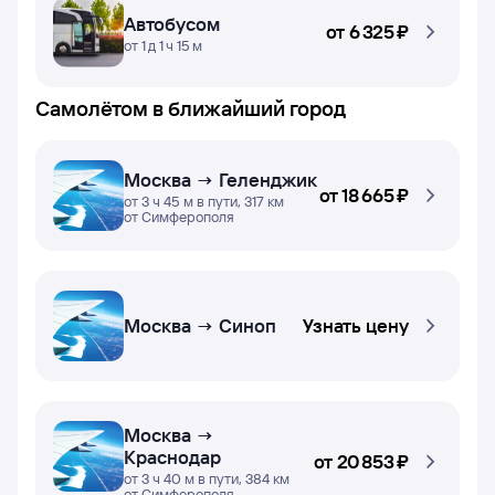
Автобусом
от
6 ⁠325 ⁠₽
от 1 д 1 ч 15 м
Самолётом в ближайший город
Москва → Геленджик
от
18 ⁠665 ⁠₽
от 3 ч 45 м в пути, 317 км
от Симферополя
Москва → Синоп
Узнать цену
Москва →
Краснодар
от
20 ⁠853 ⁠₽
от 3 ч 40 м в пути, 384 км
от Симферополя