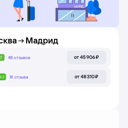
сква
Мадрид
от
45 ⁠906 ⁠₽
48
отзывов
7
от
48 ⁠310 ⁠₽
1К
отзыва
9.2