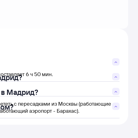
ставляет 6 ч 50 мин.
адрид?
 в Мадрид?
лететь с пересадками из Москвы (работающие
дом?
аботающий аэропорт - Барахас).