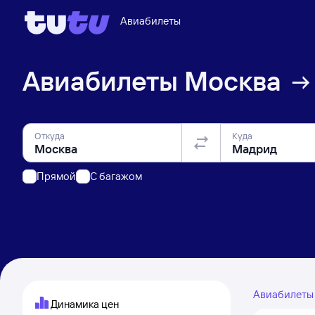
Авиабилеты
Авиабилеты
Москва
Откуда
Куда
Прямой
C багажом
Авиабилет
Динамика цен