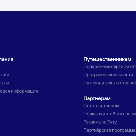
пания
Путешественникам
с
Подарочные сертифика
нсии
Программа лояльности
акты
Путеводитель по страна
овая информация
Партнёрам
Стать партнёром
Подключить объект раз
Реклама на Туту
Партнёрская программа