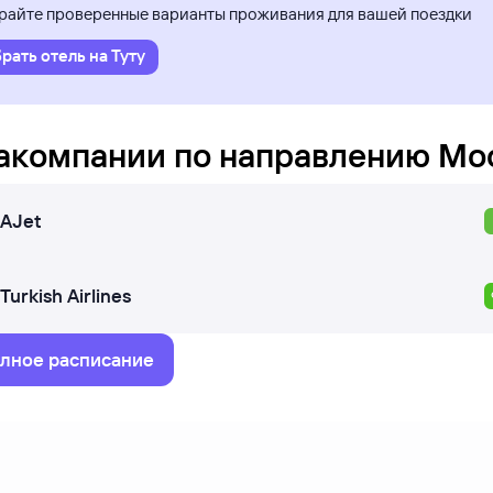
айте проверенные варианты проживания для вашей поездки
рать отель на Туту
акомпании по направлению
Мо
AJet
Turkish Airlines
лное расписание