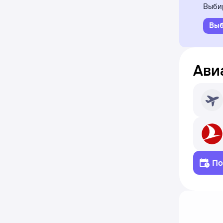
Выбир
Выб
Ави
По