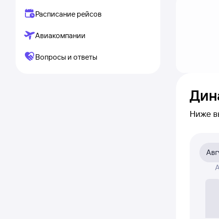
Расписание рейсов
Авиакомпании
Вопросы и ответы
Дин
Ниже в
приме
на сам
Авг
На диа
А
была а
Если ни
полност