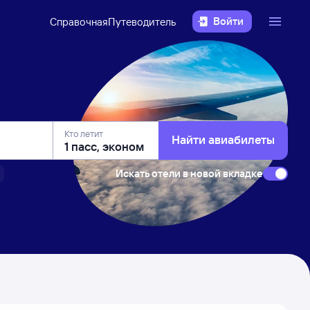
Войти
Справочная
Путеводитель
Кто летит
Найти авиабилеты
Искать отели в новой вкладке