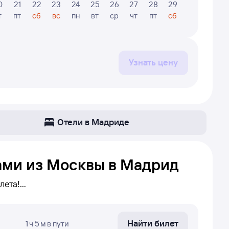
0
21
22
23
24
25
26
27
28
29
30
31
т
пт
сб
вс
пн
вт
ср
чт
пт
сб
вс
пн
Узнать цену
Отели в Мадриде
ами из Москвы в Мадрид
лета!
уту Москва — Мадрид. Если прямых
ам необходимо сделать пересадку в нужном
Найти билет
1 ч 5 м
в пути