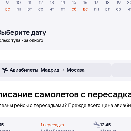
9
10
11
12
13
14
15
16
17
18
19
2
вс
пн
вт
ср
чт
пт
сб
вс
пн
вт
ср
ч
Выберите дату
олько туда • за одного
Авиабилеты
Мадрид
Москва
писание самолетов с пересадк
лезны рейсы с пересадками? Прежде всего цена авиаби
блокевы можете увидеть только рейсы с пересадками по маршр
55
1 пересадка
12:45
 по направлению Москва — Мадрид не оказалось, или в