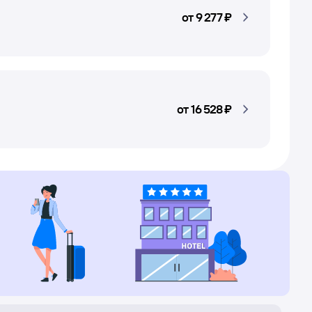
от
9 ⁠277 ⁠₽
от
16 ⁠528 ⁠₽