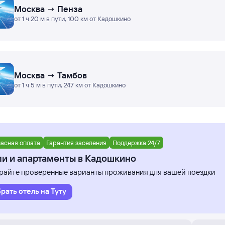
Москва → Пенза
от 1 ч 20 м в пути, 100 км от Кадошкино
Москва → Тамбов
от 1 ч 5 м в пути, 247 км от Кадошкино
асная оплата
Гарантия заселения
Поддержка 24/7
ли и апартаменты в Кадошкино
айте проверенные варианты проживания для вашей поездки
рать отель на Туту