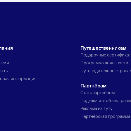
пания
Путешественникам
с
Подарочные сертифика
нсии
Программа лояльности
акты
Путеводитель по страна
овая информация
Партнёрам
Стать партнёром
Подключить объект раз
Реклама на Туту
Партнёрская программа