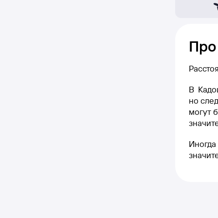
Про
Рассто
В Кадо
но след
могут б
значите
Иногда 
значит