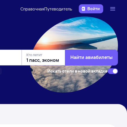
Войти
Справочная
Путеводитель
Кто летит
Найти авиабилеты
Искать отели в новой вкладке