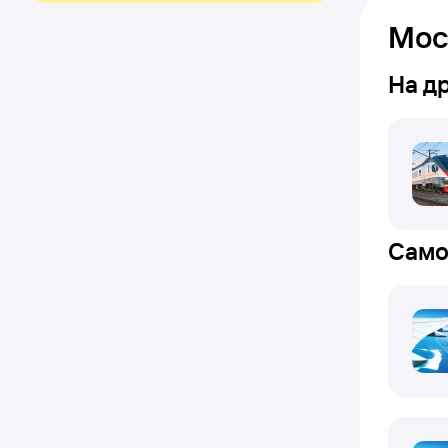
Мос
На д
Само