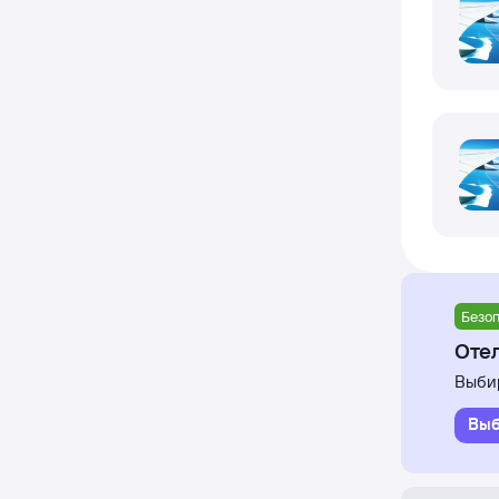
Безоп
Оте
Выбир
Выб