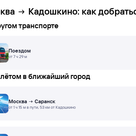
ква
Кадошкино
: как добрать
ругом транспорте
Поездом
от 7 ч 29 м
лётом в ближайший город
Москва → Саранск
от 1 ч 15 м в пути, 53 км от Кадошкино