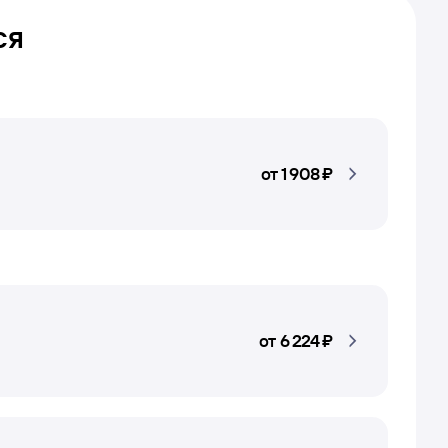
ся
от
1 ⁠908 ⁠₽
от
6 ⁠224 ⁠₽