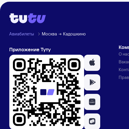
Авиабилеты
Москва
Кадошкино
Ком
Приложение Туту
О на
Вака
Конт
Прав