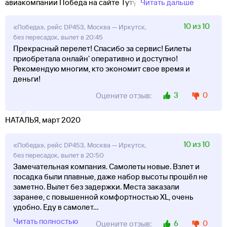
авиакомпании Победа на сайте Туту!
Читать дальше
10 из 10
«Победа», рейс DP453, Москва — Иркутск,
без пересадок, вылет в 20:45
Прекрасный перелет! Спасибо за сервис! Билеты
приобретала онлайн' оперативно и доступно!
Рекомендую многим, кто экономит свое время и
деньги!
3
0
Оцените отзыв:
НАТАЛЬЯ, март 2020
10 из 10
«Победа», рейс DP453, Москва — Иркутск,
без пересадок, вылет в 20:50
Замечательная компания. Самолеты новые. Взлет и
посадка были плавные, даже набор высоты прошёл не
заметно. Вылет без задержки. Места заказали
заранее, с повышенной комфортностью XL, очень
удобно. Еду в самолет
...
Читать полностью
6
0
Оцените отзыв: