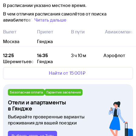
В расписании указано местное время.
В чем отличия расписания самолётов от поиска
авиабилетов?
Читать дальше
Вылет
Прилет
В пути
Авиакомпани
Москва
Гянджа
12:25
16:35
3 ч 10 м
Аэрофлот
Шереметьево
Гянджа
Найти от
15 ⁠001 ⁠₽
Безопасная оплата
Гарантия заселения
Отели и апартаменты
в Гяндже
Выбирайте проверенные варианты
проживания для вашей поездки
Выбрать отель на Туту