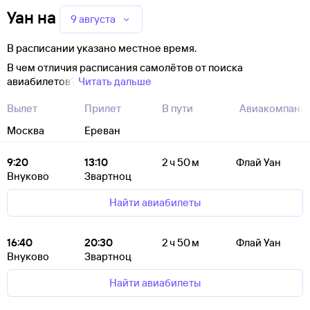
Уан
на
9 августа
В расписании указано местное время.
В чем отличия расписания самолётов от поиска
авиабилетов?
Читать дальше
Вылет
Прилет
В пути
Авиакомпани
Москва
Ереван
9:20
13:10
2 ч 50 м
Флай Уан
Внуково
Звартноц
Найти авиабилеты
16:40
20:30
2 ч 50 м
Флай Уан
Внуково
Звартноц
Найти авиабилеты