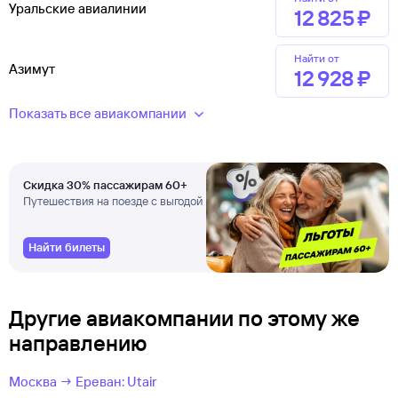
Уральские авиалинии
12 ⁠825 ⁠₽
Найти от
Азимут
12 ⁠928 ⁠₽
Показать все авиакомпании
Скидка 30% пассажирам 60+
Путешествия на поезде с выгодой
Найти билеты
Другие авиакомпании по этому же
направлению
Москва → Ереван: Utair