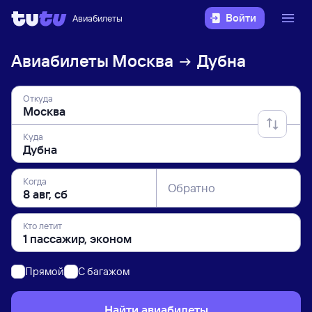
Войти
Авиабилеты
Авиабилеты
Москва
Дубна
Откуда
Куда
Когда
Обратно
Кто летит
Прямой
C багажом
Найти авиабилеты