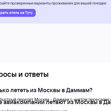
айте проверенные варианты проживания для вашей поездки
рать отель на Туту
росы и ответы
ько лететь из Москвы в Даммам?
быстрый перелет Москва - Даммам с учетом пересадок со
е авиакомпании летают из Москвы в Д