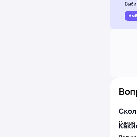
Выбир
Выб
Воп
Скол
Самый 
Каки