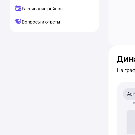
Расписание рейсов
Вопросы и ответы
Дин
На гра
каким 
по кли
Авг
На граф
А
авиабил
Если ни
полност