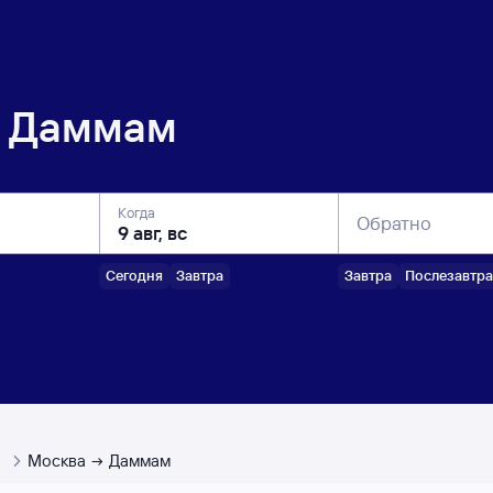
Даммам
Когда
Обратно
Сегодня
Завтра
Завтра
Послезавтра
ы
Москва
Даммам