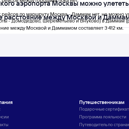
 рейсов между городами пока нет.
акого аэропорта Москвы можно улететь
 рейсов по маршруту Москва - Даммам нет, но можно у
е расстояние между Москвой и Дамма
рты - Домодедово, Шереметьево и Внуково) в Даммам (
яние между Москвой и Даммамом составляет 3 412 км.
пания
Путешественникам
с
Подарочные сертифика
нсии
Программа лояльности
акты
Путеводитель по страна