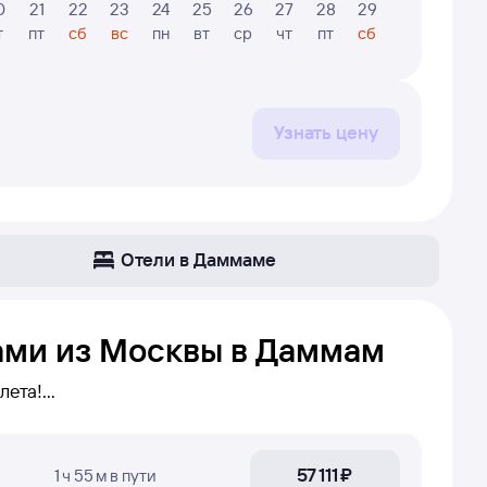
0
21
22
23
24
25
26
27
28
29
30
31
т
пт
сб
вс
пн
вт
ср
чт
пт
сб
вс
пн
Узнать цену
Отели в Даммаме
ами из Москвы в Даммам
лета!
ам. Если беспересадочных
овершить пересадку в конкретном городе,
57 ⁠111 ⁠₽
1 ч 55 м
в пути