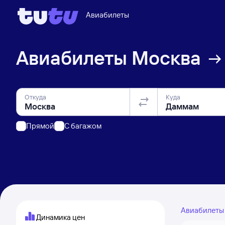
Авиабилеты
Авиабилеты
Москва
Откуда
Куда
Прямой
C багажом
Авиабилет
Динамика цен