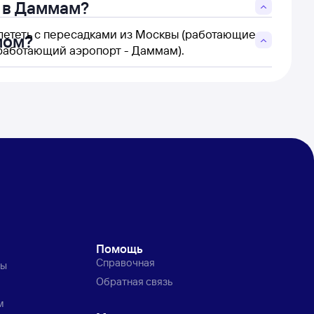
 в Даммам?
лететь с пересадками из Москвы (работающие
мом?
работающий аэропорт - Даммам).
Помощь
Справочная
ты
Обратная связь
м