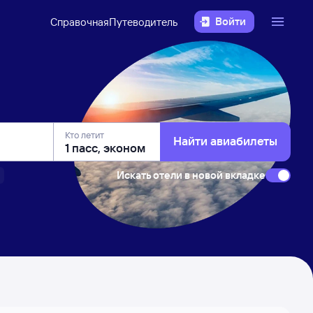
Войти
Справочная
Путеводитель
Кто летит
Найти авиабилеты
Искать отели в новой вкладке