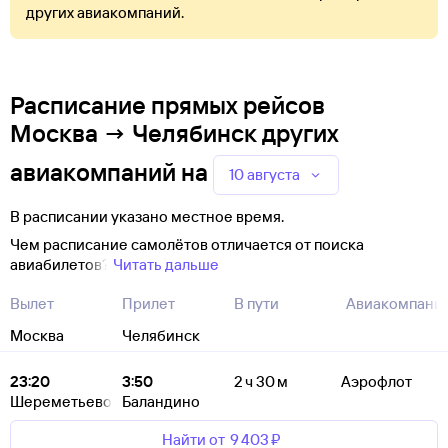
других авиакомпаний.
Расписание прямых рейсов
Москва → Челябинск других
авиакомпаний
на
10 августа
В расписании указано местное время.
Чем расписание самолётов отличается от поиска
авиабилетов?
Читать дальше
Вылет
Прилет
В пути
Авиакомпани
Москва
Челябинск
23:20
3:50
2 ч 30 м
Аэрофлот
Шереметьево
Баландино
Найти от
9 ⁠403 ⁠₽