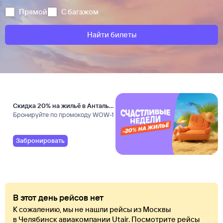
Прямой
С багажом
Найти билеты
Скидка 20% на жильё в Анталье
и Даламане
Бронируйте по промокоду WOW-1
Забронировать
В этот день рейсов нет
К сожалению, мы не нашли рейсы из Москвы
в Челябинск авиакомпании Utair. Посмотрите рейсы