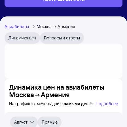
Авиабилеты
Москва
Армения
Динамика цен
Вопросы и ответы
Динамика цен на авиабилеты
Москва
Армения
На графике отмечены дни с
самыми дешёвыми
Подробнее
билетами на самолёт из Москвы в Армению, а также
видно, каким образом
приблизительно
меняется цена
на ближайшие пять месяцев. Выберите день,
Август
Прямые
перейдите по клику к поиску билетов на нужный рейс и