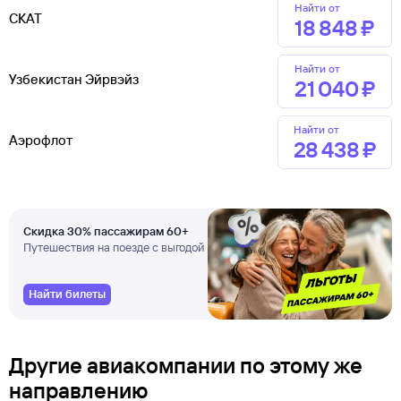
Найти от
СКАТ
18 ⁠848 ⁠₽
Найти от
Узбекистан Эйрвэйз
21 ⁠040 ⁠₽
Найти от
Аэрофлот
28 ⁠438 ⁠₽
Скидка 30% пассажирам 60+
Путешествия на поезде с выгодой
Найти билеты
Другие авиакомпании по этому же
направлению