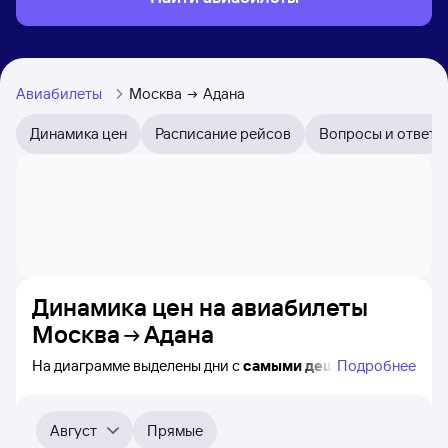
Авиабилеты
Москва
Адана
Динамика цен
Расписание рейсов
Вопросы и ответы
Динамика цен на авиабилеты
Москва
Адана
На диаграмме выделены дни с
самыми дешёвыми
Подробнее
авиабилетами из Москвы в Адану, а также понятно, как
примерно
меняется цена на ближайшие 4-5 месяца.
Выберите дату, перейдите по клику к поиску
Август
Прямые
авиабилетов и просмотру
точных цен
.