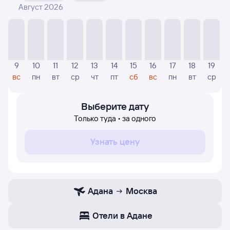
Август 2026
На диаграмме — отображаются цены, которые были
найдены посетителями Туту за последнее время.
Указанная цена была актуальна на дату поиска и может
отличаться от текущей цены.
Если никто не искал авиабилетов по маршруту
9
10
11
12
13
14
15
16
17
18
19
Москва — Адана, то цены могут отсутствовать
вс
пн
вт
ср
чт
пт
сб
вс
пн
вт
ср
частично или полностью. В этом случае заполните
форму поиска в начале страницы, указав нужную вам
дату.
Выберите дату
Только туда • за одного
Узнать цену
Адана
Москва
Отели в Адане