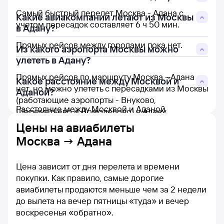
Самый быстрый перелет Москва - Адана с
Какие авиакомпании летают из Москвы
учетом пересадок составляет 6 ч 50 мин.
в Адану?
Прямых рейсов между городами пока нет.
Из какого аэропорта Москвы можно
улететь в Адану?
Прямых рейсов по маршруту Москва - Адана
Какое расстояние между Москвой и
нет, но можно улететь с пересадками из Москвы
Аданой?
(работающие аэропорты - Внуково,
Расстояние между Москвой и Аданой
Шереметьево и Домодедово) в Адану
составляет 2 092 км.
(работающий аэропорт - Шакирпаша).
Цены на
авиабилеты
Москва → Адана
Цена зависит от дня перелета и времени
покупки. Как правило, самые дорогие
авиабилеты продаются меньше чем за 2 недели
до вылета на вечер пятницы «туда» и вечер
воскресенья «обратно».