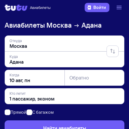
Войти
Авиабилеты
Авиабилеты
Москва
Адана
Откуда
Куда
Когда
Обратно
Кто летит
Прямой
C багажом
Найти авиабилеты