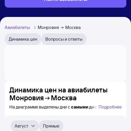
Авиабилеты
Монровия
Москва
Динамика цен
Вопросы и ответы
Динамика цен на авиабилеты
Монровия
Москва
На диаграмме выделены дни с
самыми дешёвыми
Подробнее
авиабилетами из Монровии в Москву, а также понятно,
как
примерно
меняется цена на ближайшие 4-
5 месяца. Выберите дату, перейдите по клику к поиску
Август
Прямые
авиабилетов и просмотру
точных цен
.