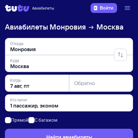
Войти
Авиабилеты
Авиабилеты
Монровия
Москва
Откуда
Куда
Когда
Обратно
Кто летит
Прямой
C багажом
Найти авиабилеты