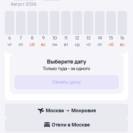
Август 2026
На диаграмме — отображаются цены, которые были
найдены посетителями Туту за последнее время.
Указанная цена была актуальна на дату поиска и может
отличаться от текущей цены.
Если никто не искал авиабилетов по маршруту
6
7
8
9
10
11
12
13
14
15
16
Монровия — Москва, то цены могут отсутствовать
чт
пт
сб
вс
пн
вт
ср
чт
пт
сб
вс
частично или полностью. В этом случае заполните
форму поиска в начале страницы, указав нужную вам
дату.
Выберите дату
Только туда • за одного
Узнать цену
Москва
Монровия
Отели в Москве