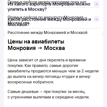
Прямых рейсов между городами пока нет.
Из какого аэропорта Монровии можно
улететь в Москву?
Прямых рейсов по маршруту Монровия -
Какое расстояние между Монровией и
Москва нет.
Москвой?
Расстояние между Монровией и Москвой
составляет 6 948 км.
Цены на
авиабилеты
Монровия → Москва
Цена зависит от дня перелета и времени
покупки. Как правило, самые дорогие
авиабилеты продаются меньше чем за 2 недели
до вылета на вечер пятницы «туда» и вечер
воскресенья «обратно».
Самые дешевые — при покупке за месяц,
с утренними вылетами в середине недели.